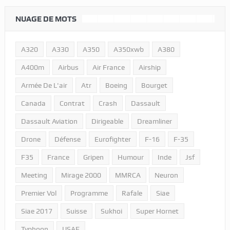
NUAGE DE MOTS
A320
A330
A350
A350xwb
A380
A400m
Airbus
Air France
Airship
Armée De L'air
Atr
Boeing
Bourget
Canada
Contrat
Crash
Dassault
Dassault Aviation
Dirigeable
Dreamliner
Drone
Défense
Eurofighter
F-16
F-35
F35
France
Gripen
Humour
Inde
Jsf
Meeting
Mirage 2000
MMRCA
Neuron
Premier Vol
Programme
Rafale
Siae
Siae 2017
Suisse
Sukhoi
Super Hornet
Typhoon
USAF