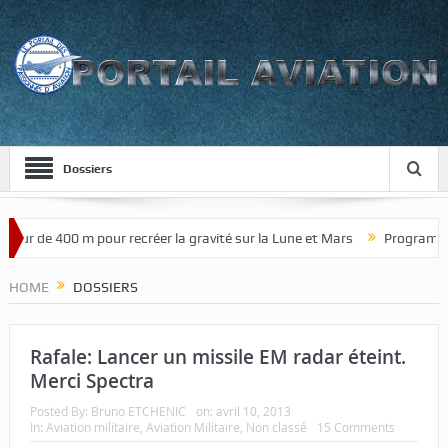
Dossiers
tour de 400 m pour recréer la gravité sur la Lune et Mars
Programme d
HOME
DOSSIERS
Rafale: Lancer un missile EM radar éteint.
Merci Spectra
Posted By:
Bruno ETCHENIC
on:
avril 10, 2013
In:
Aviation militaire
,
Aviation Militaire
,
Non classé
15 Comments