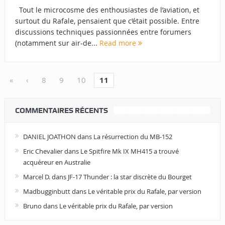
Tout le microcosme des enthousiastes de l’aviation, et
surtout du Rafale, pensaient que c’était possible. Entre
discussions techniques passionnées entre forumers
(notamment sur air-de...
Read more
«
‹
8
9
10
11
COMMENTAIRES RÉCENTS
DANIEL JOATHON
dans
La résurrection du MB-152
Eric Chevalier
dans
Le Spitfire Mk IX MH415 a trouvé
acquéreur en Australie
Marcel D.
dans
JF-17 Thunder : la star discrète du Bourget
Madbugginbutt
dans
Le véritable prix du Rafale, par version
Bruno
dans
Le véritable prix du Rafale, par version