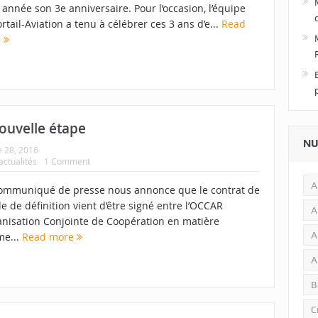
 année son 3e anniversaire. Pour l’occasion, l’équipe
rtail-Aviation a tenu à célébrer ces 3 ans d’e...
Read
e
ouvelle étape
NU
 28, 2016
actualités
1 Comment
A
ommuniqué de presse nous annonce que le contrat de
de de définition vient d’être signé entre l’OCCAR
A
anisation Conjointe de Coopération en matière
A
me...
Read more
A
B
C