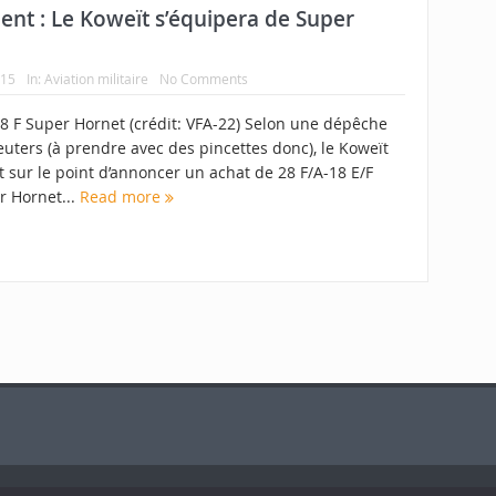
t : Le Koweït s’équipera de Super
015
In:
Aviation militaire
No Comments
18 F Super Hornet (crédit: VFA-22) Selon une dépêche
uters (à prendre avec des pincettes donc), le Koweït
t sur le point d’annoncer un achat de 28 F/A-18 E/F
r Hornet...
Read more
ation - LPPA".