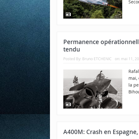
Secon
Permanence opérationnelle:
tendu
Posted By:
Bruno ETCHENIC
on:
mai 11, 2
Rafal
mai, 
la p
Bihou
A400M: Crash en Espagne,