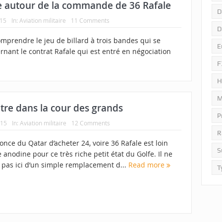
e autour de la commande de 36 Rafale
D
015
In:
Aviation militaire
11 Comments
D
mprendre le jeu de billard à trois bandes qui se
E
nant le contrat Rafale qui est entré en négociation
F
H
M
ntre dans la cour des grands
P
015
In:
Aviation militaire
12 Comments
R
once du Qatar d’acheter 24, voire 36 Rafale est loin
S
e anodine pour ce très riche petit état du Golfe. Il ne
t pas ici d’un simple remplacement d...
Read more
T