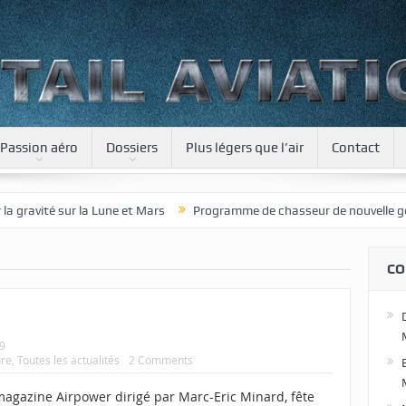
Passion aéro
Dossiers
Plus légers que l’air
Contact
ur la Lune et Mars
Programme de chasseur de nouvelle génération po
CO
19
ure
,
Toutes les actualités
2 Comments
agazine Airpower dirigé par Marc-Eric Minard, fête