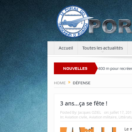
Accueil
Toutes les actualités
e sur notre nouveau site
Une tour de 400 m pour recréer la gravité s
NOUVELLES
HOME
DÉFENSE
3 ans…ça se fête !
Posted By:
Jacques OZIEL
on:
juillet 17, 20
In:
Aviation civile
,
Aviation militaire
,
Littérat
Le m