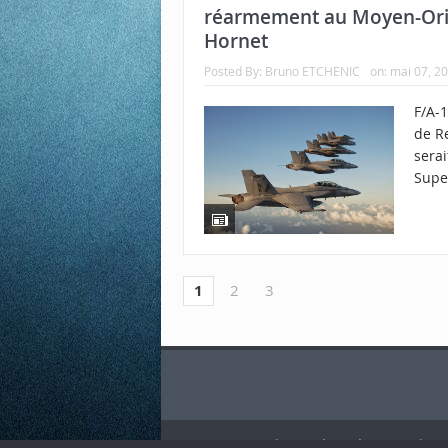
réarmement au Moyen-Orien
Hornet
Posted By:
Bruno ETCHENIC
on:
mai 07, 2
F/A-
de Re
serai
Supe
1
2
3
2018 © Tous droits réservés "Portail Avi