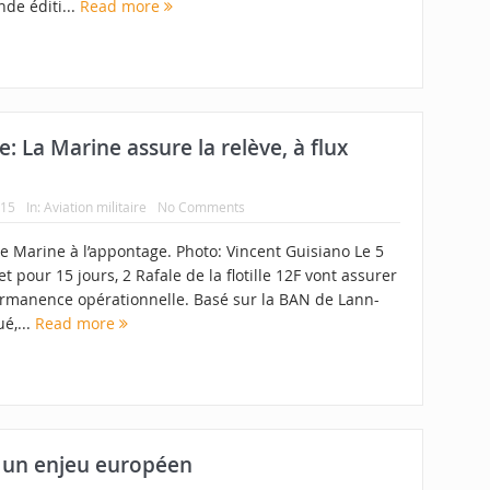
de éditi...
Read more
 La Marine assure la relève, à flux
015
In:
Aviation militaire
No Comments
e Marine à l’appontage. Photo: Vincent Guisiano Le 5
et pour 15 jours, 2 Rafale de la flotille 12F vont assurer
ermanence opérationnelle. Basé sur la BAN de Lann-
é,...
Read more
 un enjeu européen