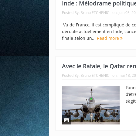
Inde : Mélodrame politiqu
Posted By:
Bruno ETCHENIC
on:
juin 03, 2
Vu de France, il est compliqué de co
déroule actuellement en Inde, concer
finale selon un...
Read more
Avec le Rafale, le Qatar re
Posted By:
Bruno ETCHENIC
on:
mai 13, 2
L’ann
d’êtr
s’agi