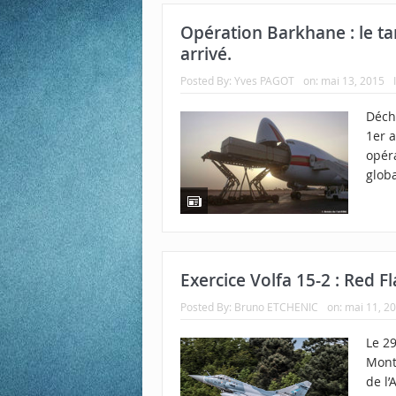
Opération Barkhane : le t
arrivé.
Posted By:
Yves PAGOT
on:
mai 13, 2015
Déch
1er a
opér
globa
Exercice Volfa 15-2 : Red Fl
Posted By:
Bruno ETCHENIC
on:
mai 11, 2
Le 29
Mont
de l’