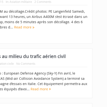
015
In:
Aviation militaire
2 Comments
M au décollage.Crédit photos: PE Langenfeld Samedi,
avant 13 heures, un Airbus A400M s’est écrasé dans un
p, moins de 5 minutes après son décollage. 4 des 6
res d...
Read more
au milieu du trafic aérien civil
ation civile
No Comments
 : European Defense Agency (Sky-Y) Fin avril, le
AS (Mid-air Collision Avoidance System) a terminé sa
agne d’essais en Italie. Cet équipement permettra aux
s équipés d’avoi...
Read more