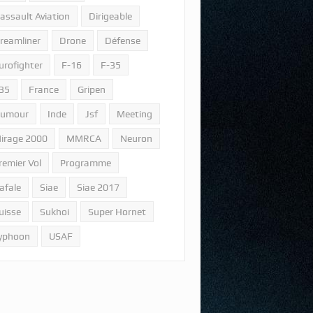
assault Aviation
Dirigeable
reamliner
Drone
Défense
urofighter
F-16
F-35
35
France
Gripen
umour
Inde
Jsf
Meeting
irage 2000
MMRCA
Neuron
remier Vol
Programme
afale
Siae
Siae 2017
uisse
Sukhoi
Super Hornet
yphoon
USAF