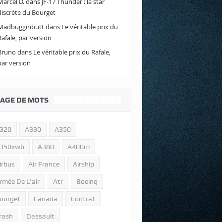
Marcel D.
dans
JF-17 Thunder : la star
discrète du Bourget
Madbugginbutt
dans
Le véritable prix du
Rafale, par version
Bruno
dans
Le véritable prix du Rafale,
par version
AGE DE MOTS
320
A330
A350
350xwb
A380
A400m
irbus
Air France
Airship
rmée De L'air
Atr
Boeing
ourget
Canada
Contrat
rash
Dassault