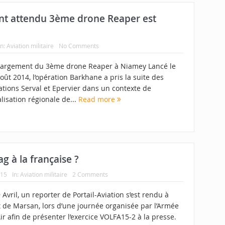
ant attendu 3ème drone Reaper est
In:
Aviation militaire
No Comments
argement du 3ème drone Reaper à Niamey Lancé le
oût 2014, l’opération Barkhane a pris la suite des
ations Serval et Epervier dans un contexte de
lisation régionale de...
Read more
ag à la française ?
015
In:
Aviation militaire
2 Comments
 Avril, un reporter de Portail-Aviation s’est rendu à
 de Marsan, lors d’une journée organisée par l’Armée
Air afin de présenter l’exercice VOLFA15-2 à la presse.