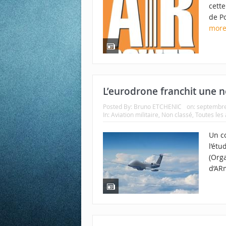
cette
de Po
mor
L’eurodrone franchit une n
Posted By:
Bruno ETCHENIC
on:
septembre
In:
Aviation militaire
,
Non classé
,
Toutes les 
Un c
l’étu
(Org
d’AR