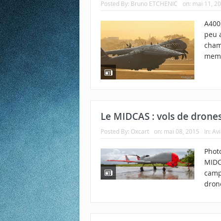
Posted By:
Bruno ETCHENIC
on:
mai 11, 2
A400
peu 
cham
memb
Le MIDCAS : vols de drones 
Posted By:
Oxcart
on:
mai 08, 2015
In:
Avi
Photo
MIDC
camp
drone