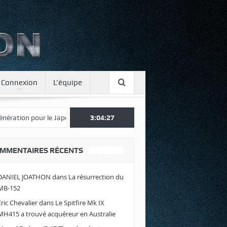
Connexion
L’équipe
ur le Japon
Une journée spotter à Luxeuil
3:04:28
Envolez-vous avec Air
MMENTAIRES RÉCENTS
DANIEL JOATHON
dans
La résurrection du
MB-152
Eric Chevalier
dans
Le Spitfire Mk IX
MH415 a trouvé acquéreur en Australie