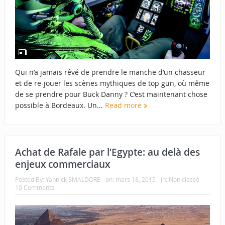
Qui n’a jamais rêvé de prendre le manche d’un chasseur
et de re-jouer les scènes mythiques de top gun, où même
de se prendre pour Buck Danny ? C’est maintenant chose
possible à Bordeaux. Un...
Read more
Achat de Rafale par l’Egypte: au delà des
enjeux commerciaux
Posted By:
Yannick SMALDORE
on:
mars 18, 2015
In:
Non classé
10 Comments