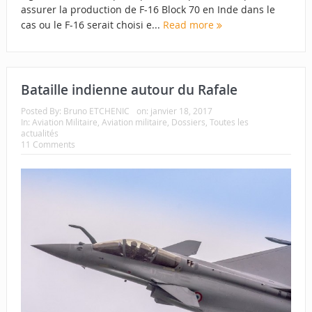
assurer la production de F-16 Block 70 en Inde dans le
cas ou le F-16 serait choisi e...
Read more
Bataille indienne autour du Rafale
Posted By:
Bruno ETCHENIC
on:
janvier 18, 2017
In:
Aviation Militaire
,
Aviation militaire
,
Dossiers
,
Toutes les
actualités
11 Comments