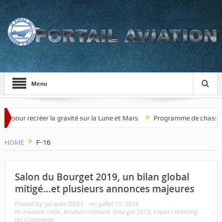
Menu
réer la gravité sur la Lune et Mars
Programme de chasseur de nouvel
HOME
F-16
Salon du Bourget 2019, un bilan global
mitigé…et plusieurs annonces majeures
Posted By:
Jacques OZIEL
on:
juillet 15, 2019
In:
Aviation civile
,
Aviation militaire
,
Bourget 2019
,
Expos / meeting
No Comments