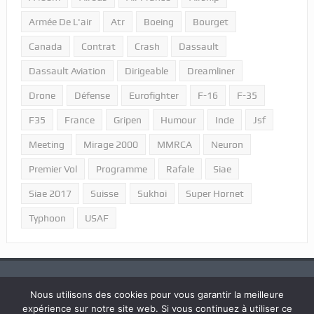
Armée De L'air
Atr
Boeing
Bourget
Canada
Contrat
Crash
Dassault
Dassault Aviation
Dirigeable
Dreamliner
Drone
Défense
Eurofighter
F-16
F-35
F35
France
Gripen
Humour
Inde
Jsf
Meeting
Mirage 2000
MMRCA
Neuron
Premier Vol
Programme
Rafale
Siae
Siae 2017
Suisse
Sukhoi
Super Hornet
Typhoon
USAF
Nous utilisons des cookies pour vous garantir la meilleure
expérience sur notre site web. Si vous continuez à utiliser ce