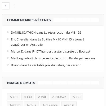
1
2
COMMENTAIRES RÉCENTS
DANIEL JOATHON
dans
La résurrection du MB-152
Eric Chevalier
dans
Le Spitfire Mk IX MH415 a trouvé
acquéreur en Australie
Marcel D.
dans
JF-17 Thunder : la star discrète du Bourget
Madbugginbutt
dans
Le véritable prix du Rafale, par version
Bruno
dans
Le véritable prix du Rafale, par version
NUAGE DE MOTS
A320
A330
A350
A350xwb
A380
A400m
Airbus
Air France
Airship