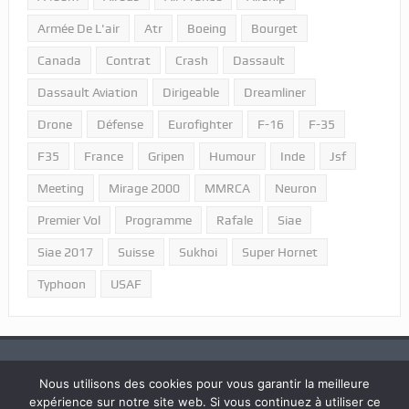
Armée De L'air
Atr
Boeing
Bourget
Canada
Contrat
Crash
Dassault
Dassault Aviation
Dirigeable
Dreamliner
Drone
Défense
Eurofighter
F-16
F-35
F35
France
Gripen
Humour
Inde
Jsf
Meeting
Mirage 2000
MMRCA
Neuron
Premier Vol
Programme
Rafale
Siae
Siae 2017
Suisse
Sukhoi
Super Hornet
Typhoon
USAF
Nous utilisons des cookies pour vous garantir la meilleure
expérience sur notre site web. Si vous continuez à utiliser ce