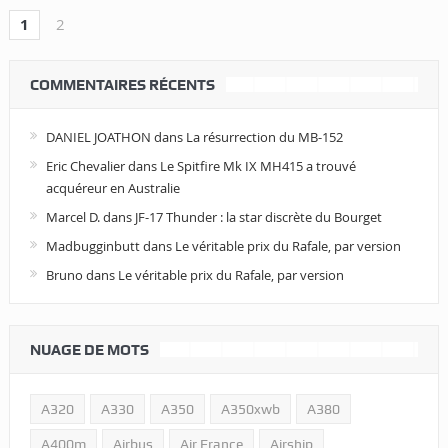
1
2
COMMENTAIRES RÉCENTS
DANIEL JOATHON
dans
La résurrection du MB-152
Eric Chevalier
dans
Le Spitfire Mk IX MH415 a trouvé
acquéreur en Australie
Marcel D.
dans
JF-17 Thunder : la star discrète du Bourget
Madbugginbutt
dans
Le véritable prix du Rafale, par version
Bruno
dans
Le véritable prix du Rafale, par version
NUAGE DE MOTS
A320
A330
A350
A350xwb
A380
A400m
Airbus
Air France
Airship