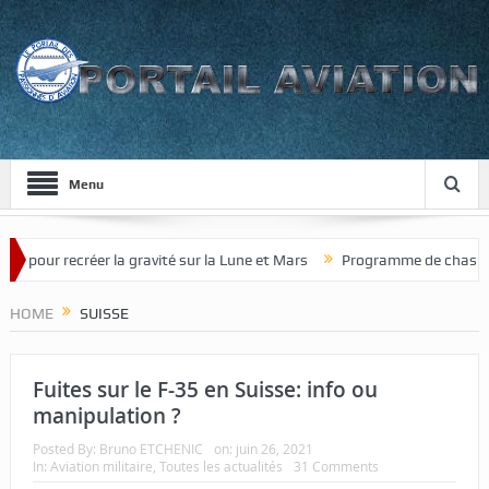
Menu
 recréer la gravité sur la Lune et Mars
Programme de chasseur de nou
HOME
SUISSE
Fuites sur le F-35 en Suisse: info ou
manipulation ?
Posted By:
Bruno ETCHENIC
on:
juin 26, 2021
In:
Aviation militaire
,
Toutes les actualités
31 Comments