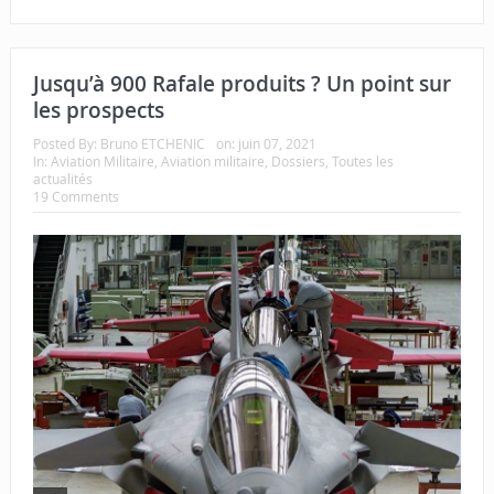
Jusqu’à 900 Rafale produits ? Un point sur
les prospects
Posted By:
Bruno ETCHENIC
on:
juin 07, 2021
In:
Aviation Militaire
,
Aviation militaire
,
Dossiers
,
Toutes les
actualités
19 Comments