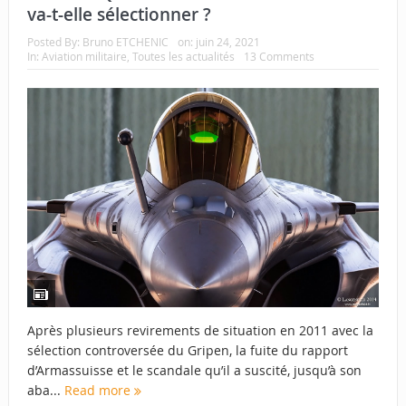
va-t-elle sélectionner ?
Posted By:
Bruno ETCHENIC
on:
juin 24, 2021
In:
Aviation militaire
,
Toutes les actualités
13 Comments
Après plusieurs revirements de situation en 2011 avec la
sélection controversée du Gripen, la fuite du rapport
d’Armassuisse et le scandale qu’il a suscité, jusqu’à son
aba...
Read more