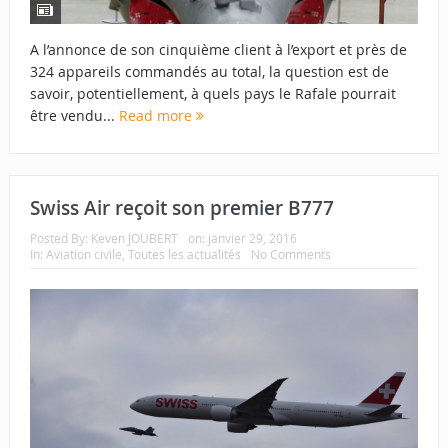
A l’annonce de son cinquième client à l’export et près de
324 appareils commandés au total, la question est de
savoir, potentiellement, à quels pays le Rafale pourrait
être vendu...
Read more
Swiss Air reçoit son premier B777
Posted By:
Keven JOUBERT
on:
janvier 29, 2016
In:
Aviation civile
,
Toutes les actualités
No Comments