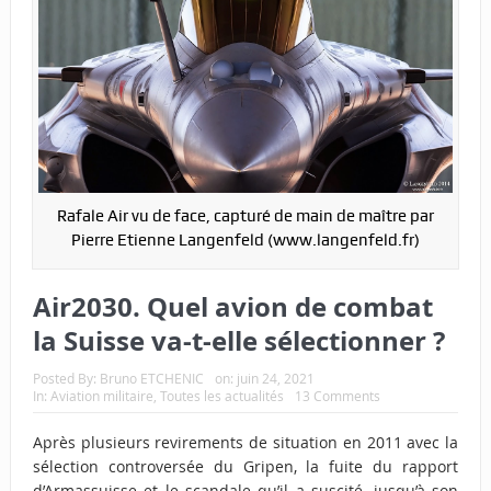
Rafale Air vu de face, capturé de main de maître par
Pierre Etienne Langenfeld (www.langenfeld.fr)
Air2030. Quel avion de combat
la Suisse va-t-elle sélectionner ?
Posted By:
Bruno ETCHENIC
on:
juin 24, 2021
In:
Aviation militaire
,
Toutes les actualités
13 Comments
Après plusieurs revirements de situation en 2011 avec la
sélection controversée du Gripen, la fuite du rapport
d’Armassuisse et le scandale qu’il a suscité, jusqu’à son