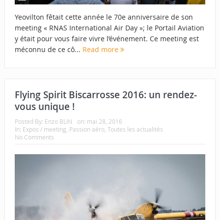
Yeovilton fêtait cette année le 70e anniversaire de son
meeting « RNAS International Air Day »; le Portail Aviation
y était pour vous faire vivre l’événement. Ce meeting est
méconnu de ce cô...
Read more
Flying Spirit Biscarrosse 2016: un rendez-
vous unique !
Posted By:
Enzo BLIN
on:
mai 28, 2016
In:
Expos / meeting
,
Passion aéro
,
Toutes les actualités
No Comments