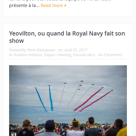
présente à la...
Read more
Yeovilton, ou quand la Royal Navy fait son
show
Posted By:
Remi Beaujouan
on:
août 03, 2017
In:
Aviation militaire
,
Expos / meeting
,
Passion aéro
No Comments