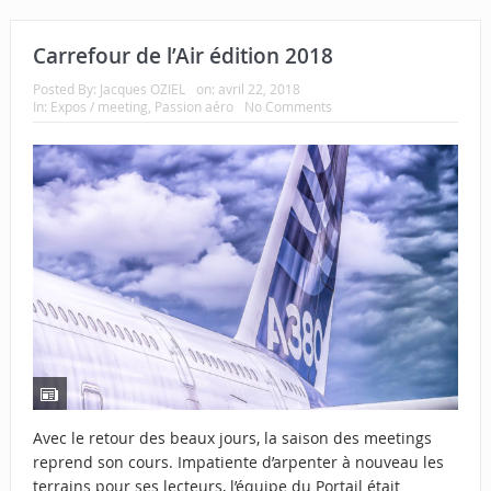
Carrefour de l’Air édition 2018
Posted By:
Jacques OZIEL
on:
avril 22, 2018
In:
Expos / meeting
,
Passion aéro
No Comments
Avec le retour des beaux jours, la saison des meetings
reprend son cours. Impatiente d’arpenter à nouveau les
terrains pour ses lecteurs, l’équipe du Portail était