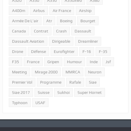
A320
A330
A350
A350xwb
A380
A400m
Airbus
Air France
Airship
Armée De L'air
Atr
Boeing
Bourget
Canada
Contrat
Crash
Dassault
Dassault Aviation
Dirigeable
Dreamliner
Drone
Défense
Eurofighter
F-16
F-35
F35
France
Gripen
Humour
Inde
Jsf
Meeting
Mirage 2000
MMRCA
Neuron
Premier Vol
Programme
Rafale
Siae
Siae 2017
Suisse
Sukhoi
Super Hornet
Typhoon
USAF