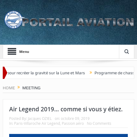
Menu
créer la gravité sur la Lune et Mars
Programme de chasseur de nouve
HOME
MEETING
Air Legend 2019… comme si vous y étiez.
Posted By:
Jacques OZIEL
on:
octobre 09, 2019
In:
Paris-Villaroche Air Legend
,
Passion aéro
No Comments