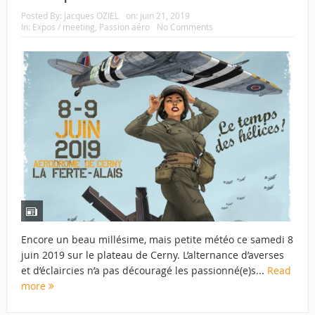
Posted By:
Jacques OZIEL
on:
juin 21, 2019
In:
Expos / meeting
,
Passion aéro
No Comments
Encore un beau millésime, mais petite météo ce samedi 8
juin 2019 sur le plateau de Cerny. L’alternance d’averses
et d’éclaircies n’a pas découragé les passionné(e)s...
Read
more