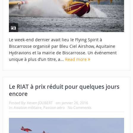
Le week-end dernier avait lieu le Flying Spirit à
Biscarrosse organisé par Bleu Ciel Airshow, Aquitaine
Hydravions et la mairie de Biscarrosse. Un événement
unique à plus d’un titre, a...
Read more
Le RIAT à prix réduit pour quelques jours
encore
Posted By:
Keven JOUBERT
on:
janvier 26, 2016
In:
Aviation militaire
,
Passion aéro
No Comments