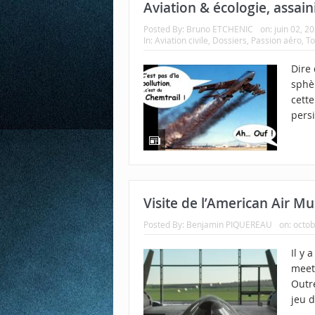
Aviation & écologie, assain
Posted By:
Bruno ETCHENIC
on:
juin 02, 2
In:
Aviation civile
,
Dossiers
,
Passion aéro
,
To
Dire 
sphè
cett
persi
Visite de l’American Air 
Posted By:
Benjamin PIQUEREAU
on:
octob
Il y 
meet
Outre
jeu d