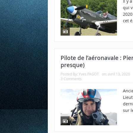
Il y
qui v
2020
cet é
Pilote de l’aéronavale : Pie
presque)
Posted By:
Yves PAGOT
on:
avril 13, 2020
3 Comments
Ancie
Lieu
dern
sur l