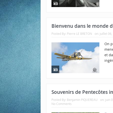
Bienvenu dans le monde d
Posted By:
Pierre LE BRETON
on:
juillet 06
On po
mené
et d
ingé
Souvenirs de Pentecôtes i
Posted By:
Benjamin PIQUEREAU
on:
juin 
No Comments