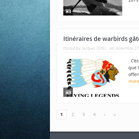
Itinéraires de warbirds gât
Posted By:
Jacques OZIEL
on:
novembre 27
C’est
que 
offer
mor
1
2
3
4
›
»