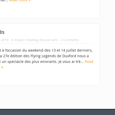
és
, 2019
In:
Expos / meeting
,
Passion aéro
2 Comments
 à l’occasion du weekend des 13 et 14 juillet derniers,
la 27e édition des Flying Legends de Duxford nous a
t un spectacle des plus enivrants. Je vous ai trè...
Read
e