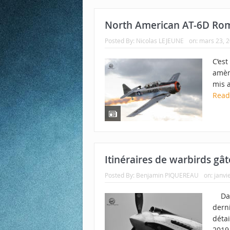
North American AT-6D Ro
Posted By:
Nicolas LEJEUNE
on:
mars 23, 
C’est
amèn
mis a
Rea
Itinéraires de warbirds gâté
Posted By:
Benjamin PIQUEREAU
on:
janvi
Dans
derni
déta
2019