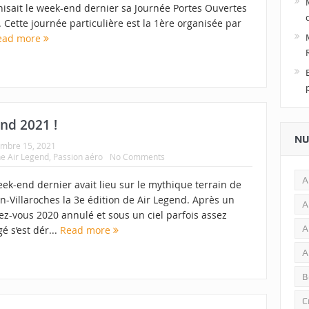
nisait le week-end dernier sa Journée Portes Ouvertes
. Cette journée particulière est la 1ère organisée par
ead more
nd 2021 !
NU
embre 15, 2021
he Air Legend
,
Passion aéro
No Comments
A
ek-end dernier avait lieu sur le mythique terrain de
-Villaroches la 3e édition de Air Legend. Après un
A
ez-vous 2020 annulé et sous un ciel parfois assez
A
é s’est dér...
Read more
A
B
C