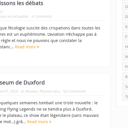
issons les débats
D
021
utes les actualités
4 Comments
D
E
que l’écologie suscite des crispations dans toutes les
res est un euphémisme. L’aviation n’échappe pas à
F
e règle et nous ne pouvons que constater la
stanc...
Read more
H
M
P
R
Museum de Duxford
S
re 07, 2020
In:
Musées
,
Passion aéro
No Comments
T
a quelques semaines tombait une triste nouvelle : le
ing Flying Legends ne se tiendra plus à Duxford.
 le plateau, ce show était légendaire (sans mauvais
e mot…) grâ...
Read more