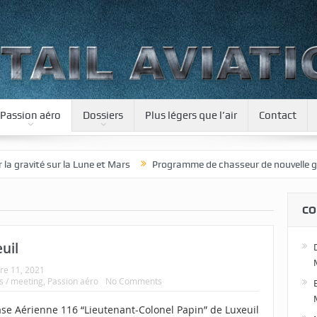
Passion aéro
Dossiers
Plus légers que l’air
Contact
ur la Lune et Mars
Programme de chasseur de nouvelle génération po
CO
uil
re 11, 2021
s / meeting
,
Passion aéro
No Comments
ase Aérienne 116 “Lieutenant-Colonel Papin” de Luxeuil