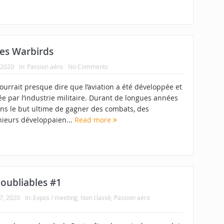
es Warbirds
, 2020
In:
Passion aéro
No Comments
urrait presque dire que l’aviation a été développée et
e par l’industrie militaire. Durant de longues années
ans le but ultime de gagner des combats, des
nieurs développaien...
Read more
noubliables #1
07, 2020
In:
Expos / meeting
,
Non classé
,
Passion aéro