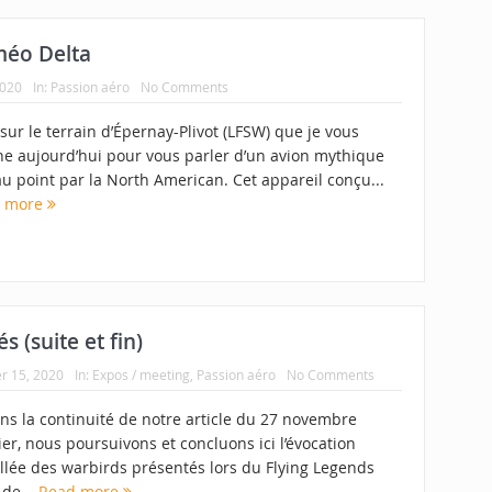
méo Delta
2020
In:
Passion aéro
No Comments
 sur le terrain d’Épernay-Plivot (LFSW) que je vous
e aujourd’hui pour vous parler d’un avion mythique
u point par la North American. Cet appareil conçu...
d more
s (suite et fin)
er 15, 2020
In:
Expos / meeting
,
Passion aéro
No Comments
 la continuité de notre article du 27 novembre
er, nous poursuivons et concluons ici l’évocation
illée des warbirds présentés lors du Flying Legends
 de...
Read more