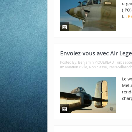
orga
(JPO)
l...
R
Envolez-vous avec Air Lege
Posted By:
Benjamin PIQUEREAU
on:
sept
In:
Aviation civile
,
Non classé
,
Paris-Villaroc
Le we
Melun
rend
charg