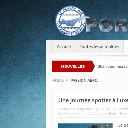
Accueil
Toutes les actualités
e sur notre nouveau site
Une tour de 400 m pour recréer la gravité s
NOUVELLES
HOME
PASSION AÉRO
Une journée spotter à Luxe
Posted By:
Benjamin PIQUEREAU
on:
octob
In:
Aviation Militaire
,
Aviation militaire
,
Expo
La B