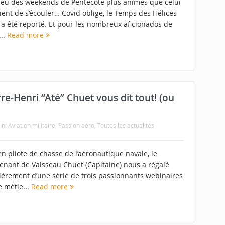
 a eu des weekends de Pentecôte plus animés que celui
ient de s’écouler… Covid oblige, le Temps des Hélices
 a été reporté. Et pour les nombreux aficionados de
...
Read more
rre-Henri “Até” Chuet vous dit tout! (ou
In:
Aviation militaire
,
Passion aéro
,
Toutes les actualités
n pilote de chasse de l’aéronautique navale, le
tenant de Vaisseau Chuet (Capitaine) nous a régalé
ièrement d’une série de trois passionnants webinaires
e métie...
Read more