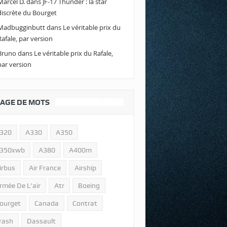
Marcel D.
dans
JF-17 Thunder : la star
discrète du Bourget
Madbugginbutt
dans
Le véritable prix du
Rafale, par version
Bruno
dans
Le véritable prix du Rafale,
par version
AGE DE MOTS
320
A330
A350
350xwb
A380
A400m
irbus
Air France
Airship
rmée De L'air
Atr
Boeing
ourget
Canada
Contrat
rash
Dassault