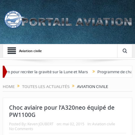
Aviation civile
 recréer la gravité sur la Lune et Mars
Programme de chasseur de no
HOME
TOUTES LES ACTUALITÉS
AVIATION CIVILE
Choc aviaire pour l’A320neo équipé de
PW1100G
Posted By:
Keven JOUBERT
on:
mai 02, 2015
In:
Aviation civile
No Comments