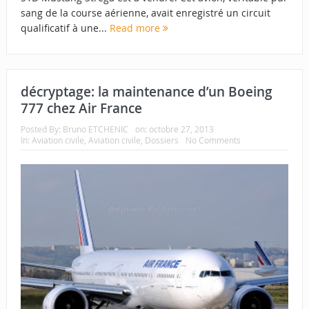
sang de la course aérienne, avait enregistré un circuit
qualificatif à une...
Read more
décryptage: la maintenance d’un Boeing
777 chez Air France
Posted By:
Bruno ETCHENIC
on:
octobre 27, 2013
In:
Aviation civile
,
Aviation civile
,
Dossiers
No Comments