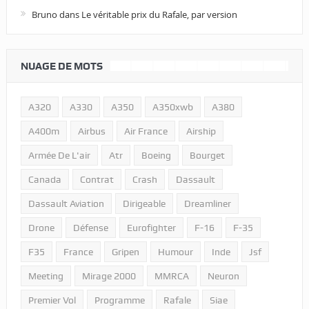
Bruno
dans
Le véritable prix du Rafale, par version
NUAGE DE MOTS
A320
A330
A350
A350xwb
A380
A400m
Airbus
Air France
Airship
Armée De L'air
Atr
Boeing
Bourget
Canada
Contrat
Crash
Dassault
Dassault Aviation
Dirigeable
Dreamliner
Drone
Défense
Eurofighter
F-16
F-35
F35
France
Gripen
Humour
Inde
Jsf
Meeting
Mirage 2000
MMRCA
Neuron
Premier Vol
Programme
Rafale
Siae