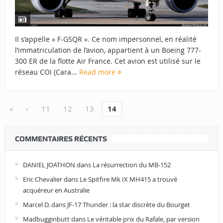
Il s’appelle « F-GSQR ». Ce nom impersonnel, en réalité
l’immatriculation de l’avion, appartient à un Boeing 777-
300 ER de la flotte Air France. Cet avion est utilisé sur le
réseau COI (Cara...
Read more
«
‹
11
12
13
14
COMMENTAIRES RÉCENTS
DANIEL JOATHON
dans
La résurrection du MB-152
Eric Chevalier
dans
Le Spitfire Mk IX MH415 a trouvé
acquéreur en Australie
Marcel D.
dans
JF-17 Thunder : la star discrète du Bourget
Madbugginbutt
dans
Le véritable prix du Rafale, par version