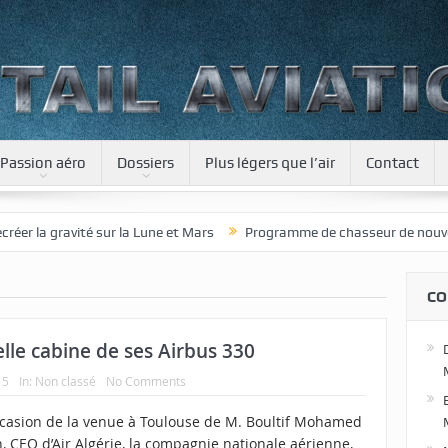
Passion aéro
Dossiers
Plus légers que l’air
Contact
la gravité sur la Lune et Mars
Programme de chasseur de nouvelle gé
CO
elle cabine de ses Airbus 330
15
In:
Non classé
No Comments
occasion de la venue à Toulouse de M. Boultif Mohamed
, CEO d’Air Algérie, la compagnie nationale aérienne,