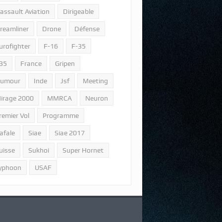
assault Aviation
Dirigeable
reamliner
Drone
Défense
urofighter
F-16
F-35
35
France
Gripen
umour
Inde
Jsf
Meeting
irage 2000
MMRCA
Neuron
remier Vol
Programme
afale
Siae
Siae 2017
uisse
Sukhoi
Super Hornet
yphoon
USAF