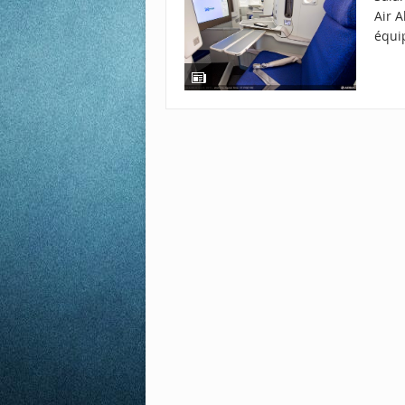
Air A
équi