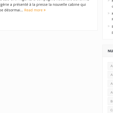
lgérie a présenté à la presse la nouvelle cabine qui
pe désormai...
Read more
NU
A
A
A
A
B
C