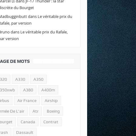
Marcel D.
dans
JF-17 Thunder : la star
discrète du Bourget
Madbugginbutt
dans
Le véritable prix du
Rafale, par version
Bruno
dans
Le véritable prix du Rafale,
par version
AGE DE MOTS
320
A330
A350
350xwb
A380
A400m
irbus
Air France
Airship
rmée De L'air
Atr
Boeing
ourget
Canada
Contrat
rash
Dassault