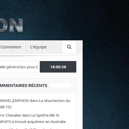
Connexion
L’équipe
nération pour le Japon
Une journée spotter à Luxeuil
18:00:26
Envolez-vo
MMENTAIRES RÉCENTS
DANIEL JOATHON
dans
La résurrection du
MB-152
Eric Chevalier
dans
Le Spitfire Mk IX
MH415 a trouvé acquéreur en Australie