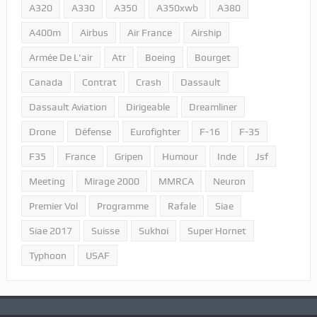
A320
A330
A350
A350xwb
A380
A400m
Airbus
Air France
Airship
Armée De L'air
Atr
Boeing
Bourget
Canada
Contrat
Crash
Dassault
Dassault Aviation
Dirigeable
Dreamliner
Drone
Défense
Eurofighter
F-16
F-35
F35
France
Gripen
Humour
Inde
Jsf
Meeting
Mirage 2000
MMRCA
Neuron
Premier Vol
Programme
Rafale
Siae
Siae 2017
Suisse
Sukhoi
Super Hornet
Typhoon
USAF