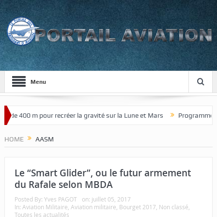
Menu
de 400 m pour recréer la gravité sur la Lune et Mars
Programme de ch
HOME
AASM
Le “Smart Glider”, ou le futur armement
du Rafale selon MBDA
Posted By:
Yves PAGOT
on:
juillet 05, 2017
In:
Aviation Militaire
,
Aviation militaire
,
Bourget 2017
,
Non classé
,
Toutes les actualités