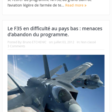
l’aviation légère de l’armée de te...
Read more
Le F35 en difficulté au pays bas : menaces
d’abandon du programme.
Posted By:
Bruno ETCHENIC
on:
juillet 03, 2012
In:
Non classé
3 Comments