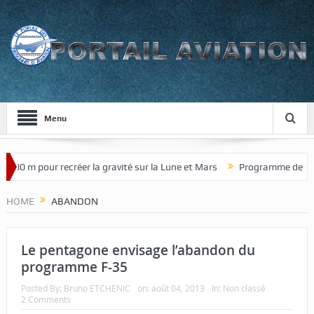
Menu
pour recréer la gravité sur la Lune et Mars
Programme de chasseur d
HOME
ABANDON
Le pentagone envisage l’abandon du
programme F-35
Posted By:
Bruno ETCHENIC
on:
août 04, 2013
In:
Non classé
2 Comments