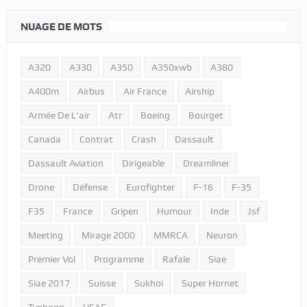
NUAGE DE MOTS
A320
A330
A350
A350xwb
A380
A400m
Airbus
Air France
Airship
Armée De L'air
Atr
Boeing
Bourget
Canada
Contrat
Crash
Dassault
Dassault Aviation
Dirigeable
Dreamliner
Drone
Défense
Eurofighter
F-16
F-35
F35
France
Gripen
Humour
Inde
Jsf
Meeting
Mirage 2000
MMRCA
Neuron
Premier Vol
Programme
Rafale
Siae
Siae 2017
Suisse
Sukhoi
Super Hornet