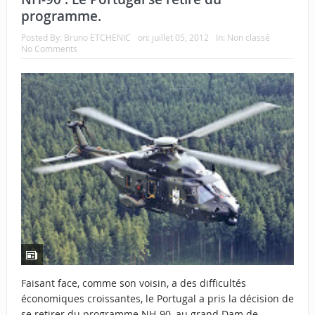
programme.
Posted By:
Bruno ETCHENIC
on:
juillet 05, 2012
In:
Non classé
No Comments
Faisant face, comme son voisin, a des difficultés
économiques croissantes, le Portugal a pris la décision de
se retirer du programme NH-90, au grand Dam de