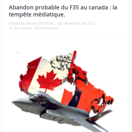
Abandon probable du F35 au canada : la
tempête médiatique.
Posted By:
Bruno ETCHENIC
on:
décembre 08, 2012
In:
Non classé
No Comments