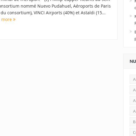
onsortium nommé Nuevo Pudahuel, Aéroports de Paris
du consortium), VINCI Airports (40%) et Astaldi (15...
d more
NU
A
A
A
A
B
C