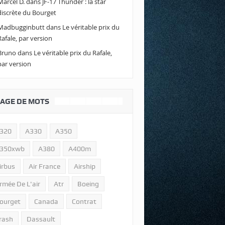
Marcel D.
dans
JF-17 Thunder : la star
discrète du Bourget
Madbugginbutt
dans
Le véritable prix du
Rafale, par version
Bruno
dans
Le véritable prix du Rafale,
par version
AGE DE MOTS
320
A330
A350
350xwb
A380
A400m
irbus
Air France
Airship
rmée De L'air
Atr
Boeing
ourget
Canada
Contrat
rash
Dassault