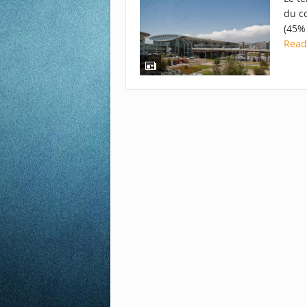
du c
(45% 
Rea