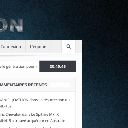
Connexion
L’équipe
nération pour le Japon
Une journée spotter à Luxeuil
20:45:49
Envolez-vo
MMENTAIRES RÉCENTS
DANIEL JOATHON
dans
La résurrection du
MB-152
Eric Chevalier
dans
Le Spitfire Mk IX
MH415 a trouvé acquéreur en Australie