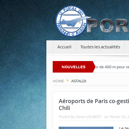
Accueil
Toutes les actualités
Bienvenue sur notre nouveau site
NOUVELLES
Une tour de 400 m pour recréer 
HOME
ASTALDI
Aéroports de Paris co-gest
Chili
Posted By:
Keven JOUBERT
on:
février 04, 
Le te