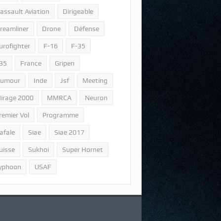
assault Aviation
Dirigeable
reamliner
Drone
Défense
urofighter
F-16
F-35
35
France
Gripen
umour
Inde
Jsf
Meeting
irage 2000
MMRCA
Neuron
remier Vol
Programme
afale
Siae
Siae 2017
uisse
Sukhoi
Super Hornet
yphoon
USAF