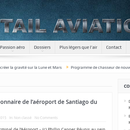
Passion aéro
Dossiers
Plus légers que l’air
Contact
la gravité sur la Lune et Mars
Programme de chasseur de nouvelle gé
CO
ionnaire de l’aéroport de Santiago du
2015
In:
Non classé
No Comments
rminal de l’Aéroport – (c) Phillip Capper Réunis au sein