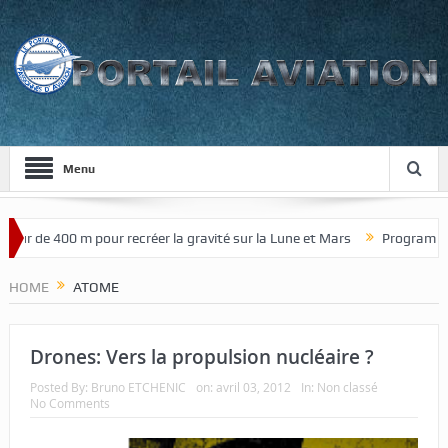
Menu
our de 400 m pour recréer la gravité sur la Lune et Mars
Programme d
HOME
ATOME
Drones: Vers la propulsion nucléaire ?
Posted By:
Bruno ETCHENIC
on:
avril 03, 2012
In:
Non classé
No Comments