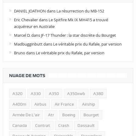
DANIEL JOATHON
dans
La résurrection du MB-152
Eric Chevalier
dans
Le Spitfire Mk IX MH415 a trouvé
acquéreur en Australie
Marcel D.
dans
JF-17 Thunder : la star discrète du Bourget
Madbugginbutt
dans
Le véritable prix du Rafale, par version
Bruno
dans
Le véritable prix du Rafale, par version
NUAGE DE MOTS
A320
A330
A350
A350xwb
A380
A400m
Airbus
Air France
Airship
Armée De L'air
Atr
Boeing
Bourget
Canada
Contrat
Crash
Dassault
Dassault Aviation
Dirigeable
Dreamliner