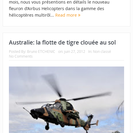
mois, nous vous présentions en détails le nouveau
fleuron d’Airbus Helicopters dans la gamme des
hélicoptères multirôl...
Read more
Australie: la flotte de tigre clouée au sol
Posted By:
Bruno ETCHENIC
on:
juin 27, 2012
In:
Non classé
No Comments