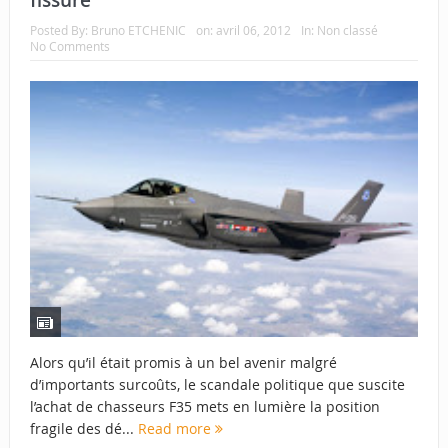
fissure
Posted By:
Bruno ETCHENIC
on:
avril 06, 2012
In:
Non classé
No Comments
Alors qu’il était promis à un bel avenir malgré
d’importants surcoûts, le scandale politique que suscite
l’achat de chasseurs F35 mets en lumière la position
fragile des dé...
Read more