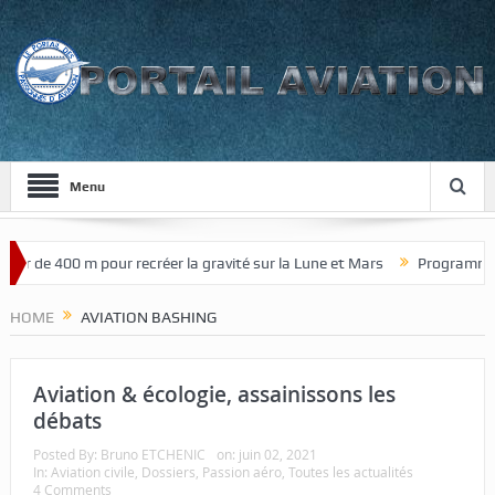
Menu
ur de 400 m pour recréer la gravité sur la Lune et Mars
Programme de
HOME
AVIATION BASHING
Aviation & écologie, assainissons les
débats
Posted By:
Bruno ETCHENIC
on:
juin 02, 2021
In:
Aviation civile
,
Dossiers
,
Passion aéro
,
Toutes les actualités
4 Comments