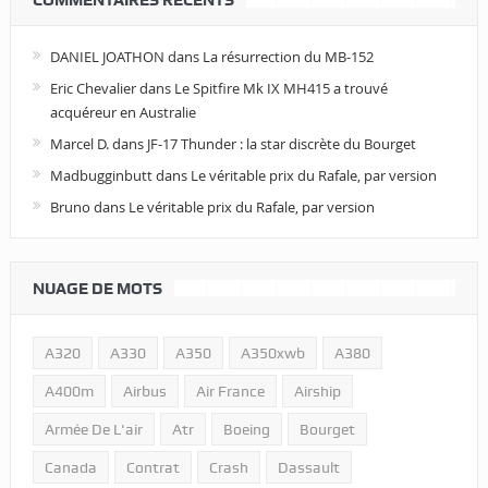
DANIEL JOATHON
dans
La résurrection du MB-152
Eric Chevalier
dans
Le Spitfire Mk IX MH415 a trouvé
acquéreur en Australie
Marcel D.
dans
JF-17 Thunder : la star discrète du Bourget
Madbugginbutt
dans
Le véritable prix du Rafale, par version
Bruno
dans
Le véritable prix du Rafale, par version
NUAGE DE MOTS
A320
A330
A350
A350xwb
A380
A400m
Airbus
Air France
Airship
Armée De L'air
Atr
Boeing
Bourget
Canada
Contrat
Crash
Dassault