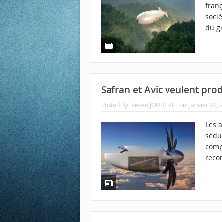
fran
soci
du g
Safran et Avic veulent pro
Posted By:
Keven JOUBERT
on:
janvier 22,
Les 
sédui
comp
recor