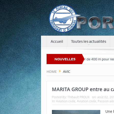
Accueil
Toutes les actualités
Bienvenue sur notre nouveau site
NOUVELLES
Une tour de 400 m pour recréer la
HOME
AVIC
MARITA GROUP entre au c
Posted By:
Thibault PROUX
on:
août 02, 20
In:
Aviation civile
,
Aviation civile
,
Passion aé
Une 