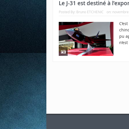
Le J-31 est destiné à l’expo
Posted By:
Bruno ETCHENIC
on:
novembre 
C’est
chin
pu a
n’est