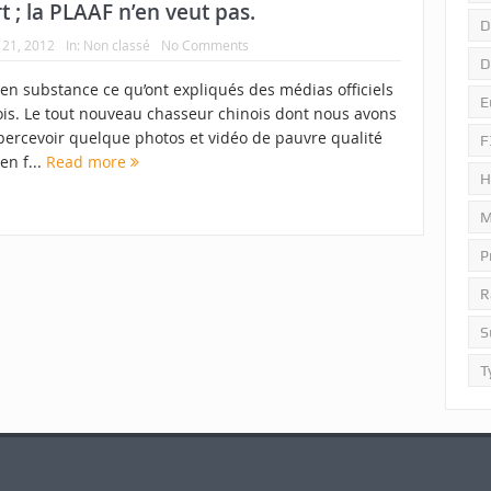
rt ; la PLAAF n’en veut pas.
D
21, 2012
In:
Non classé
No Comments
D
 en substance ce qu’ont expliqués des médias officiels
E
ois. Le tout nouveau chasseur chinois dont nous avons
percevoir quelque photos et vidéo de pauvre qualité
F
 en f...
Read more
H
M
P
R
S
T