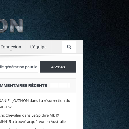
Connexion
L’équipe
ération pour le Japon
Une journée spotter à Luxeuil
4:21:44
Envolez-vou
MMENTAIRES RÉCENTS
DANIEL JOATHON
dans
La résurrection du
MB-152
Eric Chevalier
dans
Le Spitfire Mk IX
MH415 a trouvé acquéreur en Australie