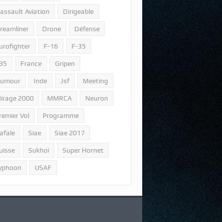
assault Aviation
Dirigeable
reamliner
Drone
Défense
urofighter
F-16
F-35
35
France
Gripen
umour
Inde
Jsf
Meeting
irage 2000
MMRCA
Neuron
remier Vol
Programme
afale
Siae
Siae 2017
uisse
Sukhoi
Super Hornet
yphoon
USAF