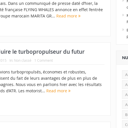
çais. Dans un communiqué de presse daté d’hier, la
été française FLYING WHALES annonce en effet l’entrée
roupe marocain MARITA GR...
Read more
duire le turbopropulseur du futur
NU
 2015
In:
Non classé
1 Comment
avions turbopropulsés, économes et robustes,
A
sent du fait de leurs avantages de plus en plus de
agnies. Nous vous en parlions hier avec les résultats
A
ds d’ATR. Les motorist...
Read more
A
A
B
C