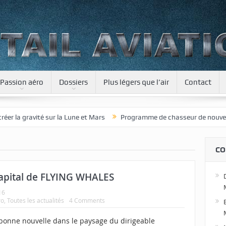
Passion aéro
Dossiers
Plus légers que l’air
Contact
 gravité sur la Lune et Mars
Programme de chasseur de nouvelle gén
CO
apital de FLYING WHALES
16
ro
,
Toutes les actualités
4 Comments
bonne nouvelle dans le paysage du dirigeable