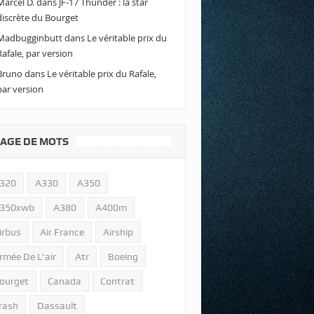
Marcel D.
dans
JF-17 Thunder : la star
discrète du Bourget
Madbugginbutt
dans
Le véritable prix du
Rafale, par version
Bruno
dans
Le véritable prix du Rafale,
par version
AGE DE MOTS
320
A330
A350
350xwb
A380
A400m
irbus
Air France
Airship
rmée De L'air
Atr
Boeing
ourget
Canada
Contrat
rash
Dassault