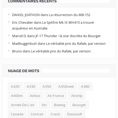
COMMENTAIRES RÉCENTS
DANIEL JOATHON
dans
La résurrection du MB-152
Eric Chevalier
dans
Le Spitfire Mk IX MH415 a trouvé
acquéreur en Australie
Marcel D.
dans
JF-17 Thunder : la star discrète du Bourget
Madbugginbutt
dans
Le véritable prix du Rafale, par version
Bruno
dans
Le véritable prix du Rafale, par version
NUAGE DE MOTS
A320
A330
A350
A350xwb
A380
A400m
Airbus
Air France
Airship
Armée De L'air
Atr
Boeing
Bourget
Canada
Contrat
Crash
Dassault