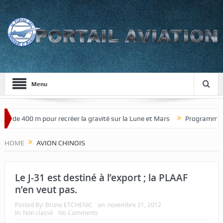
Menu
 de 400 m pour recréer la gravité sur la Lune et Mars
Programme de c
HOME
AVION CHINOIS
Le J-31 est destiné à l’export ; la PLAAF
n’en veut pas.
Posted By:
Bruno ETCHENIC
on:
novembre 21, 2012
In:
Non classé
No Comments