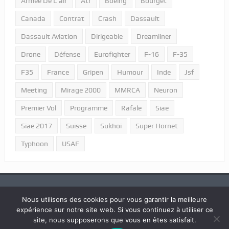
Armée De L'air
Atr
Boeing
Bourget
Canada
Contrat
Crash
Dassault
Dassault Aviation
Dirigeable
Dreamliner
Drone
Défense
Eurofighter
F-16
F-35
F35
France
Gripen
Humour
Inde
Jsf
Meeting
Mirage 2000
MMRCA
Neuron
Premier Vol
Programme
Rafale
Siae
Siae 2017
Suisse
Sukhoi
Super Hornet
Typhoon
USAF
Nous utilisons des cookies pour vous garantir la meilleure
expérience sur notre site web. Si vous continuez à utiliser ce
2018 © Tous droits réservés "Portail Aviation - LPPA".
site, nous supposerons que vous en êtes satisfait.