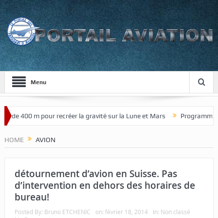
Menu
 de 400 m pour recréer la gravité sur la Lune et Mars
Programme de c
HOME
AVION
détournement d’avion en Suisse. Pas
d’intervention en dehors des horaires de
bureau!
Posted By:
Bruno ETCHENIC
on:
février 18, 2014
In:
Non classé