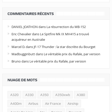
COMMENTAIRES RÉCENTS
DANIEL JOATHON
dans
La résurrection du MB-152
Eric Chevalier
dans
Le Spitfire Mk IX MH415 a trouvé
acquéreur en Australie
Marcel D.
dans
JF-17 Thunder : la star discrète du Bourget
Madbugginbutt
dans
Le véritable prix du Rafale, par version
Bruno
dans
Le véritable prix du Rafale, par version
NUAGE DE MOTS
A320
A330
A350
A350xwb
A380
A400m
Airbus
Air France
Airship