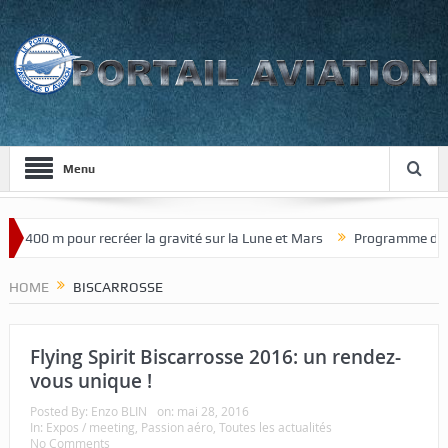
Menu
e 400 m pour recréer la gravité sur la Lune et Mars
Programme de cha
HOME
BISCARROSSE
Flying Spirit Biscarrosse 2016: un rendez-
vous unique !
Posted By:
Enzo BLIN
on:
mai 28, 2016
In:
Expos / meeting
,
Passion aéro
,
Toutes les actualités
No Comments