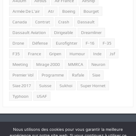
A400m
Airbus
Air France
Airship
Armée De L'air
Atr
Boeing
Bourget
Canada
Contrat
Crash
Dassault
Dassault Aviation
Dirigeable
Dreamliner
Drone
Défense
Eurofighter
F-16
F-35
F35
France
Gripen
Humour
Inde
Jsf
Meeting
Mirage 2000
MMRCA
Neuron
Premier Vol
Programme
Rafale
Siae
Siae 2017
Suisse
Sukhoi
Super Hornet
Typhoon
USAF
Nous utilisons des cookies pour vous garantir la meilleure
expérience sur notre site web. Si vous continuez à utiliser ce