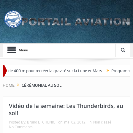
Menu
ur de 400 m pour recréer la gravité sur la Lune et Mars
Programme de
HOME
CÉRÉMONIAL AU SOL
Vidéo de la semaine: Les Thunderbirds, au
sol!
Posted By:
Bruno ETCHENIC
on:
mai 02, 2012
In:
Non classé
No Comments