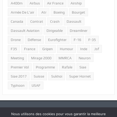
A400m
Airbus
Air France
Airship
Armée De L'air
Atr
Boeing
Bourget
Canada
Contrat
Crash
Dassault
Dassault Aviation
Dirigeable
Dreamliner
Drone
Défense
Eurofighter
F-16
F-35
F35
France
Gripen
Humour
Inde
Jsf
Meeting
Mirage 2000
MMRCA
Neuron
Premier Vol
Programme
Rafale
Siae
Siae 2017
Suisse
Sukhoi
Super Hornet
Typhoon
USAF
Nous utilisons des cookies pour vous garantir la meilleure