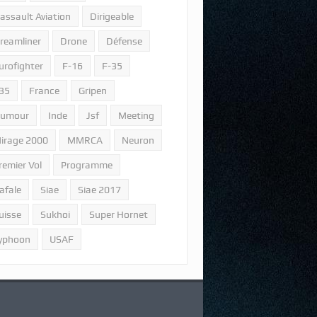
assault Aviation
Dirigeable
reamliner
Drone
Défense
urofighter
F-16
F-35
35
France
Gripen
umour
Inde
Jsf
Meeting
irage 2000
MMRCA
Neuron
remier Vol
Programme
afale
Siae
Siae 2017
uisse
Sukhoi
Super Hornet
yphoon
USAF