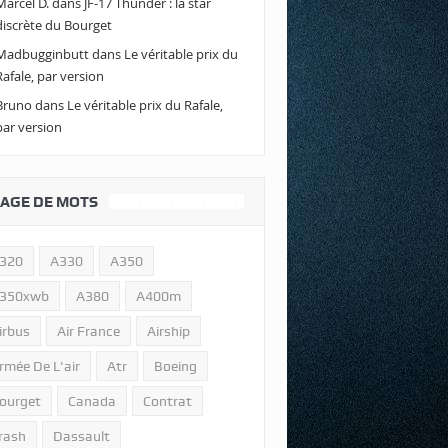
Marcel D.
dans
JF-17 Thunder : la star
discrète du Bourget
Madbugginbutt
dans
Le véritable prix du
Rafale, par version
Bruno
dans
Le véritable prix du Rafale,
par version
AGE DE MOTS
320
A330
A350
350xwb
A380
A400m
irbus
Air France
Airship
rmée De L'air
Atr
Boeing
ourget
Canada
Contrat
rash
Dassault