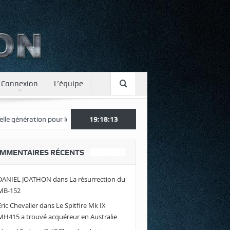
Connexion
L’équipe
nération pour le Japon
Une journée spotter à Luxeuil
19:18:13
Envolez-vo
MMENTAIRES RÉCENTS
DANIEL JOATHON
dans
La résurrection du
MB-152
Eric Chevalier
dans
Le Spitfire Mk IX
MH415 a trouvé acquéreur en Australie