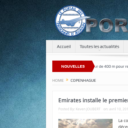
Accueil
Toutes les actualités
Bienvenue sur notre nouveau site
NOUVELLES
Une tour de 400 m pour recréer 
HOME
COPENHAGUE
Emirates installe le premi
Posted By:
Keven JOUBERT
on:
avril 10, 20
La c
déce