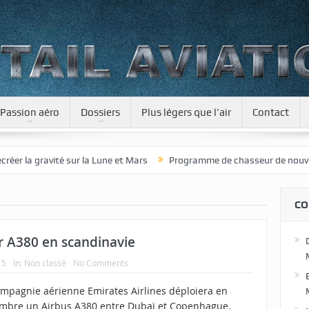
Passion aéro
Dossiers
Plus légers que l’air
Contact
la gravité sur la Lune et Mars
Programme de chasseur de nouvelle gé
CO
er A380 en scandinavie
15
In:
Non classé
No Comments
ompagnie aérienne Emirates Airlines déploiera en
mbre un Airbus A380 entre Dubaï et Copenhague,