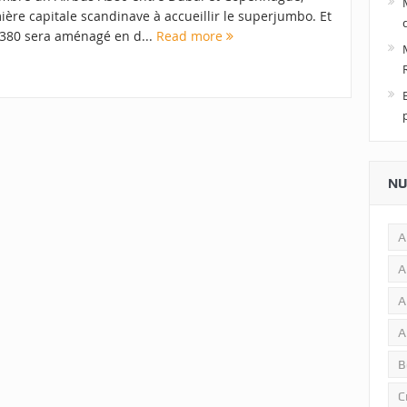
ère capitale scandinave à accueillir le superjumbo. Et
A380 sera aménagé en d...
Read more
NU
A
A
A
A
B
C