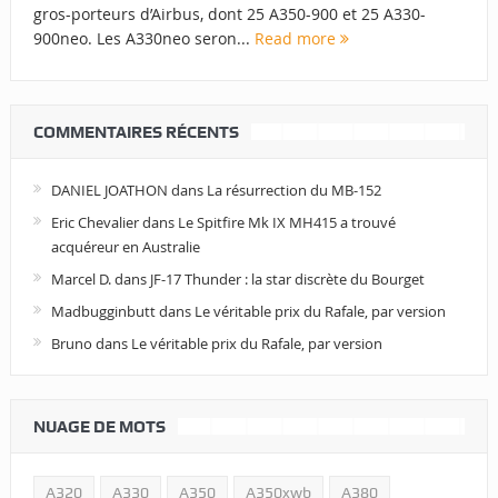
gros-porteurs d’Airbus, dont 25 A350-900 et 25 A330-
900neo. Les A330neo seron...
Read more
COMMENTAIRES RÉCENTS
DANIEL JOATHON
dans
La résurrection du MB-152
Eric Chevalier
dans
Le Spitfire Mk IX MH415 a trouvé
acquéreur en Australie
Marcel D.
dans
JF-17 Thunder : la star discrète du Bourget
Madbugginbutt
dans
Le véritable prix du Rafale, par version
Bruno
dans
Le véritable prix du Rafale, par version
NUAGE DE MOTS
A320
A330
A350
A350xwb
A380