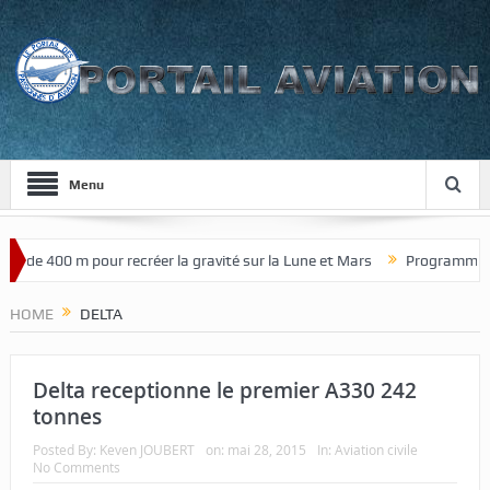
Menu
 de 400 m pour recréer la gravité sur la Lune et Mars
Programme de c
HOME
DELTA
Delta receptionne le premier A330 242
tonnes
Posted By:
Keven JOUBERT
on:
mai 28, 2015
In:
Aviation civile
No Comments