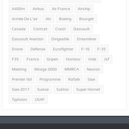
A400m
Airbus
Air France
Airship
Armée De L'air
Atr
Boeing
Bourget
Canada
Contrat
Crash
Dassault
Dassault Aviation
Dirigeable
Dreamliner
Drone
Défense
Eurofighter
F-16
F-35
F35
France
Gripen
Humour
Inde
Jsf
Meeting
Mirage 2000
MMRCA
Neuron
Premier Vol
Programme
Rafale
Siae
Siae 2017
Suisse
Sukhoi
Super Hornet
Typhoon
USAF