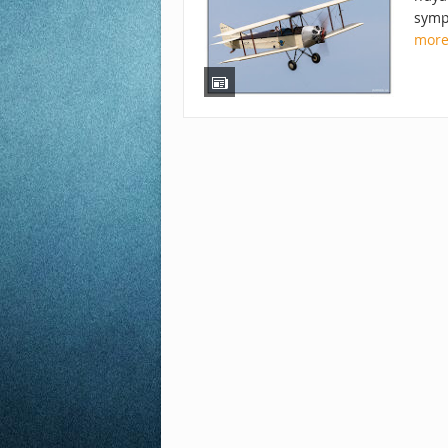
symp
mor