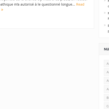
athique m’a autorisé à le questionné longue...
Read
e
NU
A
A
A
A
B
C