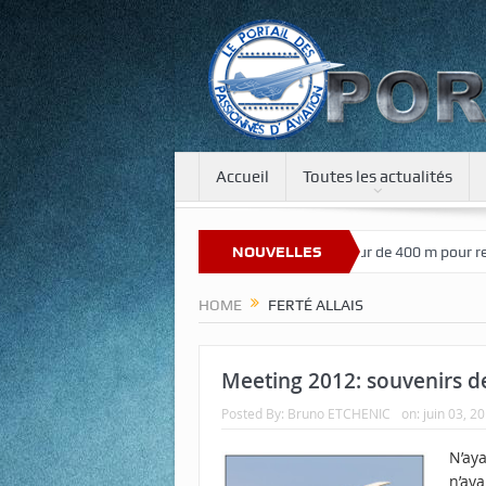
Accueil
Toutes les actualités
Bienvenue sur notre nouveau site
NOUVELLES
Une tour de 400 m pour recréer 
HOME
FERTÉ ALLAIS
Meeting 2012: souvenirs de 
Posted By:
Bruno ETCHENIC
on:
juin 03, 2
N’aya
n’aya