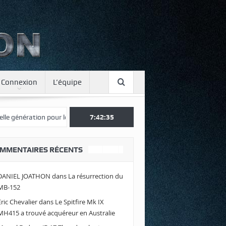
Connexion
L’équipe
nération pour le Japon
Une journée spotter à Luxeuil
7:42:35
Envolez-vo
MMENTAIRES RÉCENTS
DANIEL JOATHON
dans
La résurrection du
MB-152
Eric Chevalier
dans
Le Spitfire Mk IX
MH415 a trouvé acquéreur en Australie