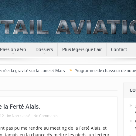
Passion aéro
Dossiers
Plus légers que l’air
Contact
la gravité sur la Lune et Mars
Programme de chasseur de nouvelle gé
CO
la Ferté Alais.
012
In:
Non classé
No Comments
nt pas pu me rendre au meeting de la Ferté Alais, et
nt jamais eu la chance d’y mettre les pieds, un lecteur