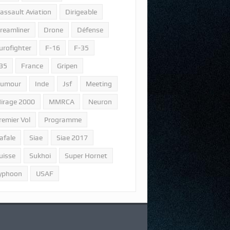
assault Aviation
Dirigeable
reamliner
Drone
Défense
urofighter
F-16
F-35
35
France
Gripen
umour
Inde
Jsf
Meeting
irage 2000
MMRCA
Neuron
remier Vol
Programme
afale
Siae
Siae 2017
uisse
Sukhoi
Super Hornet
yphoon
USAF