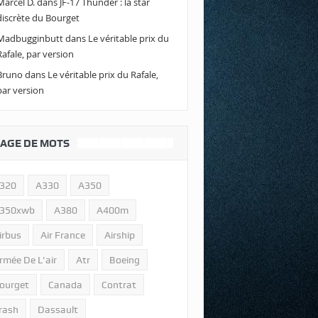
Marcel D.
dans
JF-17 Thunder : la star
discrète du Bourget
Madbugginbutt
dans
Le véritable prix du
Rafale, par version
Bruno
dans
Le véritable prix du Rafale,
par version
AGE DE MOTS
320
A330
A350
350xwb
A380
A400m
irbus
Air France
Airship
rmée De L'air
Atr
Boeing
ourget
Canada
Contrat
rash
Dassault