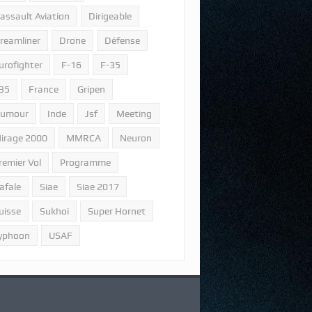
assault Aviation
Dirigeable
reamliner
Drone
Défense
urofighter
F-16
F-35
35
France
Gripen
umour
Inde
Jsf
Meeting
irage 2000
MMRCA
Neuron
remier Vol
Programme
afale
Siae
Siae 2017
uisse
Sukhoi
Super Hornet
yphoon
USAF