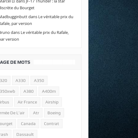
Marcel D.
dans
JF-17 Thunder : la star
discrète du Bourget
Madbugginbutt
dans
Le véritable prix du
Rafale, par version
Bruno
dans
Le véritable prix du Rafale,
par version
AGE DE MOTS
320
A330
A350
350xwb
A380
A400m
irbus
Air France
Airship
rmée De L'air
Atr
Boeing
ourget
Canada
Contrat
rash
Dassault