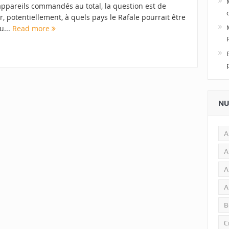
appareils commandés au total, la question est de
r, potentiellement, à quels pays le Rafale pourrait être
u...
Read more
NU
A
A
A
A
B
C