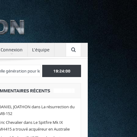
Connexion
L’équipe
nération pour le Japon
Une journée spotter à Luxeuil
19:24:01
Envolez-vo
MMENTAIRES RÉCENTS
DANIEL JOATHON
dans
La résurrection du
MB-152
Eric Chevalier
dans
Le Spitfire Mk IX
MH415 a trouvé acquéreur en Australie