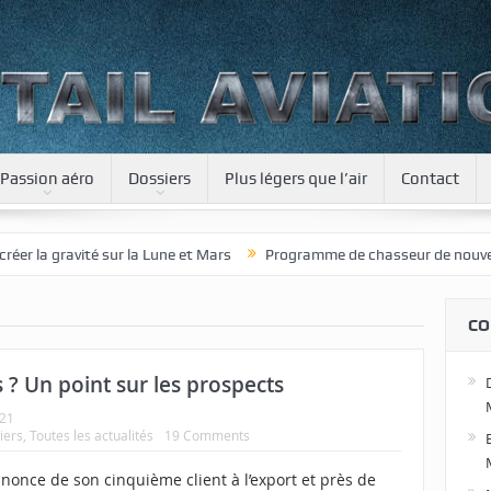
Passion aéro
Dossiers
Plus légers que l’air
Contact
a gravité sur la Lune et Mars
Programme de chasseur de nouvelle gé
CO
 ? Un point sur les prospects
021
iers
,
Toutes les actualités
19 Comments
nnonce de son cinquième client à l’export et près de