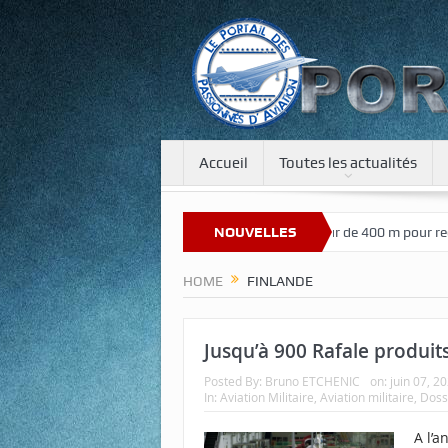
Accueil
Toutes les actualités
Bienvenue sur notre nouveau site
NOUVELLES
Une tour de 400 m pour recréer l
HOME
FINLANDE
Jusqu’à 900 Rafale produits
Posted By:
Bruno ETCHENIC
on:
juin 07, 2
In:
Aviation Militaire
,
Aviation militaire
,
Doss
A l’a