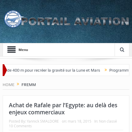
Menu
r de 400 m pour recréer la gravité sur la Lune et Mars
Programme de 
HOME
FREMM
Achat de Rafale par l’Egypte: au delà des
enjeux commerciaux
Posted By:
Yannick SMALDORE
on:
mars 18, 2015
In:
Non classé
10 Comments