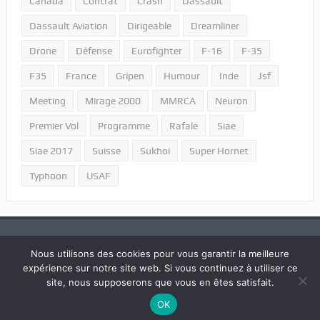
Canada
Contrat
Crash
Dassault
Dassault Aviation
Dirigeable
Dreamliner
Drone
Défense
Eurofighter
F-16
F-35
F35
France
Gripen
Humour
Inde
Jsf
Meeting
Mirage 2000
MMRCA
Neuron
Premier Vol
Programme
Rafale
Siae
Siae 2017
Suisse
Sukhoi
Super Hornet
Typhoon
USAF
Nous utilisons des cookies pour vous garantir la meilleure
expérience sur notre site web. Si vous continuez à utiliser ce
2018 © Tous droits réservés "Portail Aviation - LPPA".
site, nous supposerons que vous en êtes satisfait.
OK