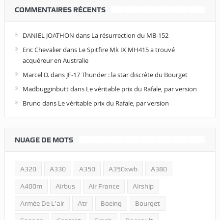
COMMENTAIRES RÉCENTS
DANIEL JOATHON
dans
La résurrection du MB-152
Eric Chevalier
dans
Le Spitfire Mk IX MH415 a trouvé
acquéreur en Australie
Marcel D.
dans
JF-17 Thunder : la star discrète du Bourget
Madbugginbutt
dans
Le véritable prix du Rafale, par version
Bruno
dans
Le véritable prix du Rafale, par version
NUAGE DE MOTS
A320
A330
A350
A350xwb
A380
A400m
Airbus
Air France
Airship
Armée De L'air
Atr
Boeing
Bourget