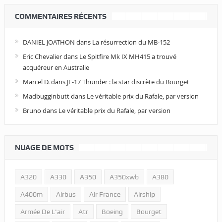
COMMENTAIRES RÉCENTS
DANIEL JOATHON
dans
La résurrection du MB-152
Eric Chevalier
dans
Le Spitfire Mk IX MH415 a trouvé
acquéreur en Australie
Marcel D.
dans
JF-17 Thunder : la star discrète du Bourget
Madbugginbutt
dans
Le véritable prix du Rafale, par version
Bruno
dans
Le véritable prix du Rafale, par version
NUAGE DE MOTS
A320
A330
A350
A350xwb
A380
A400m
Airbus
Air France
Airship
Armée De L'air
Atr
Boeing
Bourget