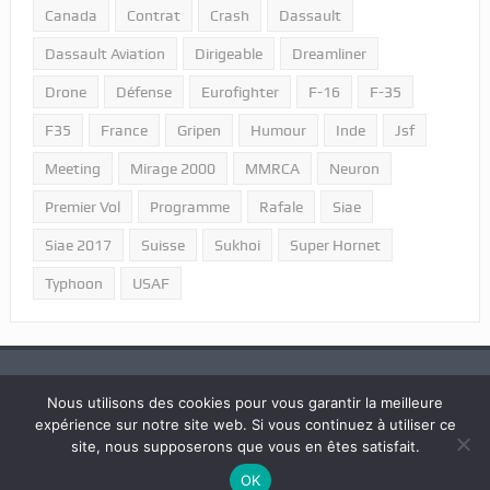
Canada
Contrat
Crash
Dassault
Dassault Aviation
Dirigeable
Dreamliner
Drone
Défense
Eurofighter
F-16
F-35
F35
France
Gripen
Humour
Inde
Jsf
Meeting
Mirage 2000
MMRCA
Neuron
Premier Vol
Programme
Rafale
Siae
Siae 2017
Suisse
Sukhoi
Super Hornet
Typhoon
USAF
Nous utilisons des cookies pour vous garantir la meilleure
expérience sur notre site web. Si vous continuez à utiliser ce
2018 © Tous droits réservés "Portail Aviation - LPPA".
site, nous supposerons que vous en êtes satisfait.
OK