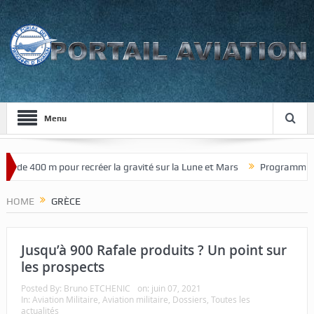
Menu
r de 400 m pour recréer la gravité sur la Lune et Mars
Programme de 
HOME
GRÈCE
Jusqu’à 900 Rafale produits ? Un point sur
les prospects
Posted By:
Bruno ETCHENIC
on:
juin 07, 2021
In:
Aviation Militaire
,
Aviation militaire
,
Dossiers
,
Toutes les
actualités