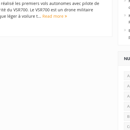
 réalisé les premiers vols autonomes avec pilote de
rité du VSR700. Le VSR700 est un drone militaire
que léger à voilure t...
Read more
NU
A
A
A
A
B
C