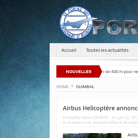
Accueil
Toutes les actualités
Bienvenue sur notre nouveau site
NOUVELLES
Une tour de 400 m pour recréer l
HOME
GUIMBAL
Airbus Helicoptère annonce
Posted By:
Keven JOUBERT
on:
juin 22, 201
In:
Aviation civile
,
Aviation militaire
,
Bourget
Airb