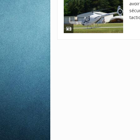
avoir
sécu
tacti