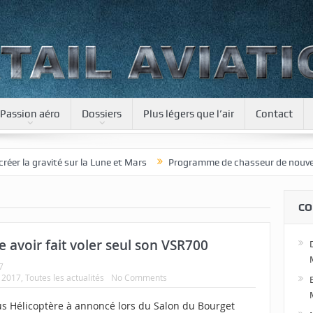
Passion aéro
Dossiers
Plus légers que l’air
Contact
a gravité sur la Lune et Mars
Programme de chasseur de nouvelle gén
CO
 avoir fait voler seul son VSR700
7
 2017
,
Toutes les actualités
No Comments
us Hélicoptère à annoncé lors du Salon du Bourget