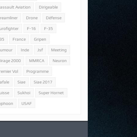
assault Aviation
Dirigeable
reamliner
Drone
Défense
urofighter
F-16
F-35
35
France
Gripen
umour
Inde
Jsf
Meeting
irage 2000
MMRCA
Neuron
remier Vol
Programme
afale
Siae
Siae 2017
uisse
Sukhoi
Super Hornet
yphoon
USAF