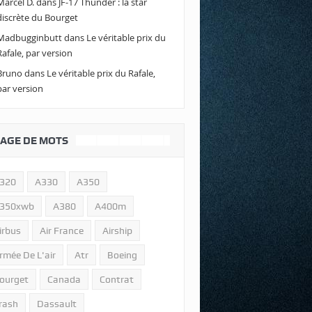
Marcel D.
dans
JF-17 Thunder : la star
discrète du Bourget
Madbugginbutt
dans
Le véritable prix du
Rafale, par version
Bruno
dans
Le véritable prix du Rafale,
par version
AGE DE MOTS
320
A330
A350
350xwb
A380
A400m
irbus
Air France
Airship
rmée De L'air
Atr
Boeing
ourget
Canada
Contrat
rash
Dassault