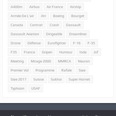
A400m
Airbus
Air France
Airship
Armée De L'air
Atr
Boeing
Bourget
Canada
Contrat
Crash
Dassault
Dassault Aviation
Dirigeable
Dreamliner
Drone
Défense
Eurofighter
F-16
F-35
F35
France
Gripen
Humour
Inde
Jsf
Meeting
Mirage 2000
MMRCA
Neuron
Premier Vol
Programme
Rafale
Siae
Siae 2017
Suisse
Sukhoi
Super Hornet
Typhoon
USAF