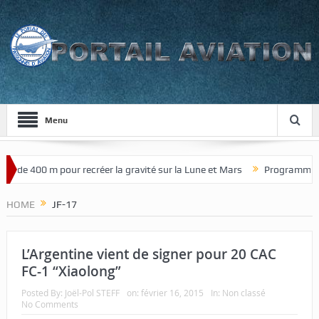
Menu
 de 400 m pour recréer la gravité sur la Lune et Mars
Programme de c
HOME
JF-17
L’Argentine vient de signer pour 20 CAC
FC-1 “Xiaolong”
Posted By:
Joël-Pol STEFF
on:
février 16, 2015
In:
Non classé
No Comments