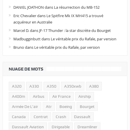
DANIEL JOATHON
dans
La résurrection du MB-152
Eric Chevalier
dans
Le Spitfire Mk IX MH415 a trouvé
acquéreur en Australie
Marcel D.
dans
JF-17 Thunder : la star discrète du Bourget
Madbugginbutt
dans
Le véritable prix du Rafale, par version
Bruno
dans
Le véritable prix du Rafale, par version
NUAGE DE MOTS
A320
A330
A350
A350xwb
A380
A400m
Airbus
Air France
Airship
Armée De L'air
Atr
Boeing
Bourget
Canada
Contrat
Crash
Dassault
Dassault Aviation
Dirigeable
Dreamliner