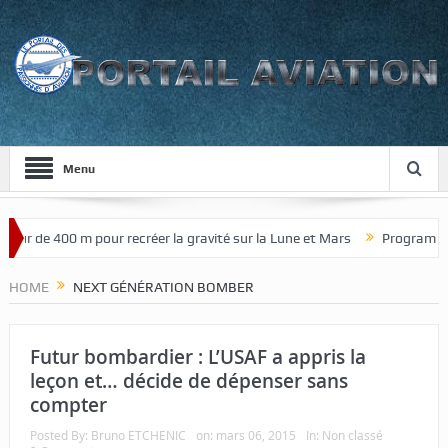
Menu
our de 400 m pour recréer la gravité sur la Lune et Mars
Programme d
HOME
NEXT GÉNÉRATION BOMBER
Futur bombardier : L’USAF a appris la
leçon et… décide de dépenser sans
compter
Posted By:
Bruno ETCHENIC
on:
mars 06, 2015
In:
Non classé