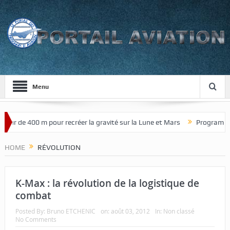
Menu
our de 400 m pour recréer la gravité sur la Lune et Mars
Programme de
HOME
RÉVOLUTION
K-Max : la révolution de la logistique de
combat
Posted By:
Bruno ETCHENIC
on:
août 03, 2012
In:
Non classé
No Comments