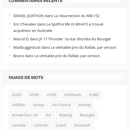
COMMENTAIRES RÉCENTS
DANIEL JOATHON
dans
La résurrection du MB-152
Eric Chevalier
dans
Le Spitfire Mk IX MH415 a trouvé
acquéreur en Australie
Marcel D.
dans
JF-17 Thunder : la star discrète du Bourget
Madbugginbutt
dans
Le véritable prix du Rafale, par version
Bruno
dans
Le véritable prix du Rafale, par version
NUAGE DE MOTS
A320
A330
A350
A350xwb
A380
A400m
Airbus
Air France
Airship
Armée De L'air
Atr
Boeing
Bourget
Canada
Contrat
Crash
Dassault