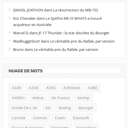
DANIEL JOATHON
dans
La résurrection du MB-152
Eric Chevalier
dans
Le Spitfire Mk IX MH415 a trouvé
acquéreur en Australie
Marcel D.
dans
JF-17 Thunder : la star discrète du Bourget
Madbugginbutt
dans
Le véritable prix du Rafale, par version
Bruno
dans
Le véritable prix du Rafale, par version
NUAGE DE MOTS
A320
A330
A350
A350xwb
A380
A400m
Airbus
Air France
Airship
Armée De L'air
Atr
Boeing
Bourget
Canada
Contrat
Crash
Dassault
Dassault Aviation
Dirigeable
Dreamliner