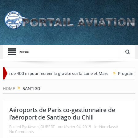
Menu
our de 400 m pour recréer la gravité sur la Lune et Mars
Programme de
HOME
SANTIGO
Aéroports de Paris co-gestionnaire de
l’aéroport de Santiago du Chili
Posted By:
Keven JOUBERT
on:
février 04, 2015
In:
Non classé
No Comments