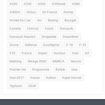
A320
A330
A350
A350xwb
A380
A400m
Airbus
Air France
Airship
Armée De L'air
Atr
Boeing
Bourget
Canada
Contrat
Crash
Dassault
Dassault Aviation
Dirigeable
Dreamliner
Drone
Défense
Eurofighter
F-16
F-35
F35
France
Gripen
Humour
Inde
Jsf
Meeting
Mirage 2000
MMRCA
Neuron
Premier Vol
Programme
Rafale
Siae
Siae 2017
Suisse
Sukhoi
Super Hornet
Typhoon
USAF