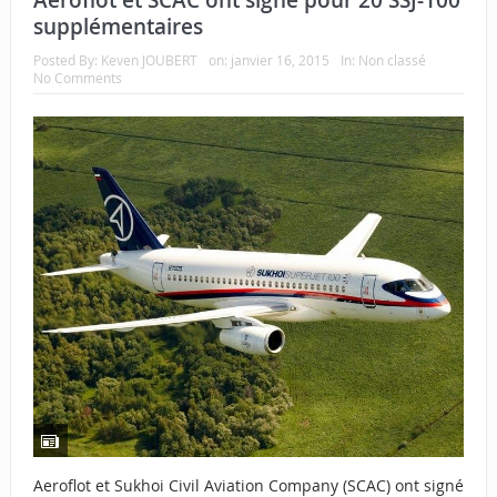
supplémentaires
Posted By:
Keven JOUBERT
on:
janvier 16, 2015
In:
Non classé
No Comments
Aeroflot et Sukhoi Civil Aviation Company (SCAC) ont signé