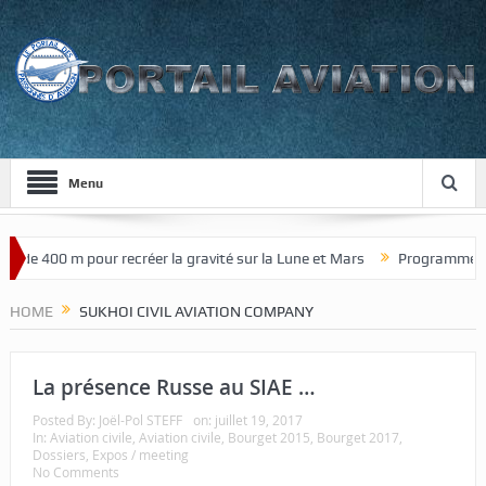
Menu
de 400 m pour recréer la gravité sur la Lune et Mars
Programme de ch
HOME
SUKHOI CIVIL AVIATION COMPANY
La présence Russe au SIAE …
Posted By:
Joël-Pol STEFF
on:
juillet 19, 2017
In:
Aviation civile
,
Aviation civile
,
Bourget 2015
,
Bourget 2017
,
Dossiers
,
Expos / meeting
No Comments