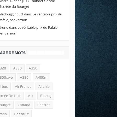
Marcel D.
dans
JF-17 Thunder : la star
discrète du Bourget
Madbugginbutt
dans
Le véritable prix du
Rafale, par version
Bruno
dans
Le véritable prix du Rafale,
par version
AGE DE MOTS
320
A330
A350
350xwb
A380
A400m
irbus
Air France
Airship
rmée De L'air
Atr
Boeing
ourget
Canada
Contrat
rash
Dassault