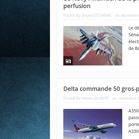
perfusion
Posted By:
Bruno ETCHENIC
on:
décembre 
Le d
Séna
élec
de B
Delta commande 50 gros-p
Posted By:
Keven JOUBERT
on:
novembre 2
A350 
pass
port
A330