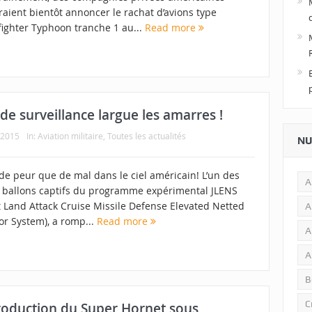
aient bientôt annoncer le rachat d’avions type
fighter Typhoon tranche 1 au...
Read more
de surveillance largue les amarres !
 2015
In:
Aviation militaire
,
Toutes les actualités
NU
de peur que de mal dans le ciel américain! L’un des
A
 ballons captifs du programme expérimental JLENS
t Land Attack Cruise Missile Defense Elevated Netted
A
or System), a romp...
Read more
A
A
B
C
production du Super Hornet sous