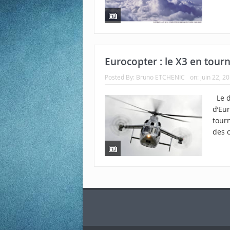
Eurocopter : le X3 en tou
Posted By:
Bruno ETCHENIC
on:
juin 22, 2
Le d
d’Eur
tour
des c