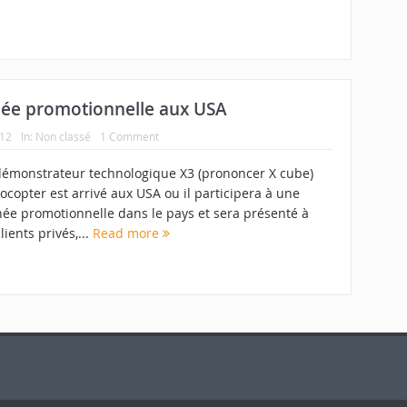
rnée promotionnelle aux USA
012
In:
Non classé
1 Comment
émonstrateur technologique X3 (prononcer X cube)
ocopter est arrivé aux USA ou il participera à une
née promotionnelle dans le pays et sera présenté à
lients privés,...
Read more