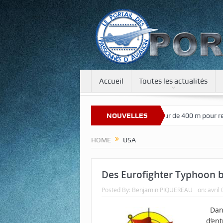
Accueil
Toutes les actualités
Bienvenue sur notre nouveau site
NOUVELLES
Une tour de 400 m pour recréer la
HOME
USA
Des Eurofighter Typhoon b
Posted By:
Benjamin PIQUEREAU
on:
avril
Dans
d’en