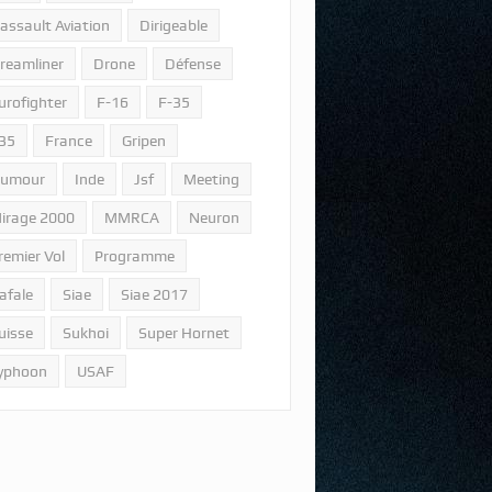
assault Aviation
Dirigeable
reamliner
Drone
Défense
urofighter
F-16
F-35
35
France
Gripen
umour
Inde
Jsf
Meeting
irage 2000
MMRCA
Neuron
remier Vol
Programme
afale
Siae
Siae 2017
uisse
Sukhoi
Super Hornet
yphoon
USAF