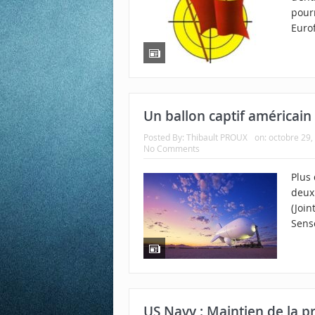
pourr
Euro
Un ballon captif américain 
Posted By:
Thibault PROUX
on:
octobre 29,
No Comments
Plus 
deux
(Join
Sens
US Navy : Maintien de la 