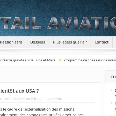
Passion aéro
Dossiers
Plus légers que l’air
Contact
 gravité sur la Lune et Mars
Programme de chasseur de nouvelle géné
CO
ientôt aux USA ?
 01, 2020
In:
Aviation Militaire
1 Comment
 le cadre de l’externalisation des missions
traînement, des compagnies privées américaines