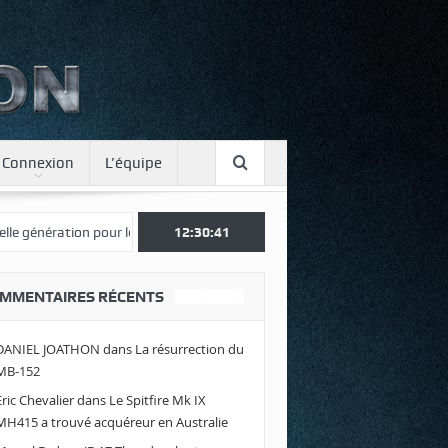
Connexion
L’équipe
ration pour le Japon
Une journée spotter à Luxeuil
12:30:42
Envolez-vous
MMENTAIRES RÉCENTS
DANIEL JOATHON
dans
La résurrection du
MB-152
Eric Chevalier
dans
Le Spitfire Mk IX
MH415 a trouvé acquéreur en Australie