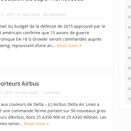
D
11, 2014
In:
Non classé
No Comments
D
étail du budget de la défense de 2015 approuvé par le
E
t américain confirme que 15 avions de guerre
F
tronique EA-18 G Growler seront commandés auprès
oeing, repoussant d’une an...
Read more
H
M
P
R
orteurs Airbus
S
1, 2014
In:
Non classé
1 Comment
T
aux couleurs de Delta – (c) Airbus Delta Air Lines a
é une commande ferme portant sur 50 nouveaux gros-
eurs d’Airbus, dont 25 A350-900 et 25 A330-900neo. Les
neo seron...
Read more