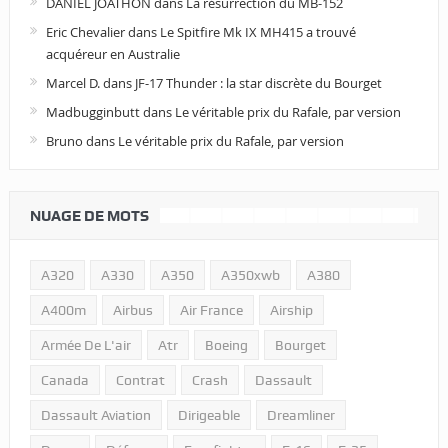
DANIEL JOATHON
dans
La résurrection du MB-152
Eric Chevalier
dans
Le Spitfire Mk IX MH415 a trouvé
acquéreur en Australie
Marcel D.
dans
JF-17 Thunder : la star discrète du Bourget
Madbugginbutt
dans
Le véritable prix du Rafale, par version
Bruno
dans
Le véritable prix du Rafale, par version
NUAGE DE MOTS
A320
A330
A350
A350xwb
A380
A400m
Airbus
Air France
Airship
Armée De L'air
Atr
Boeing
Bourget
Canada
Contrat
Crash
Dassault
Dassault Aviation
Dirigeable
Dreamliner