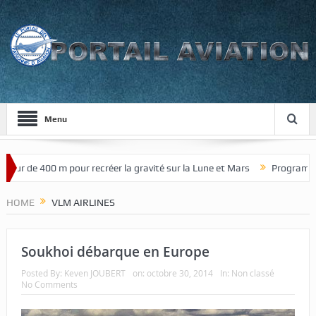
Menu
our de 400 m pour recréer la gravité sur la Lune et Mars
Programme d
HOME
VLM AIRLINES
Soukhoi débarque en Europe
Posted By:
Keven JOUBERT
on:
octobre 30, 2014
In:
Non classé
No Comments