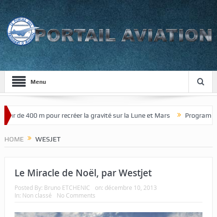
Menu
our de 400 m pour recréer la gravité sur la Lune et Mars
Programme de
HOME
WESJET
Le Miracle de Noël, par Westjet
Posted By:
Bruno ETCHENIC
on:
décembre 10, 2013
In:
Non classé
No Comments