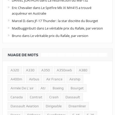
DANIEL JOATHON
dans
La résurrection du MB-152
Eric Chevalier
dans
Le Spitfire Mk IX MH415 a trouvé
acquéreur en Australie
Marcel D.
dans
JF-17 Thunder : la star discrète du Bourget
Madbugginbutt
dans
Le véritable prix du Rafale, par version
Bruno
dans
Le véritable prix du Rafale, par version
NUAGE DE MOTS
A320
A330
A350
A350xwb
A380
A400m
Airbus
Air France
Airship
Armée De L'air
Atr
Boeing
Bourget
Canada
Contrat
Crash
Dassault
Dassault Aviation
Dirigeable
Dreamliner
Drone
Défense
Eurofighter
F-16
F-35