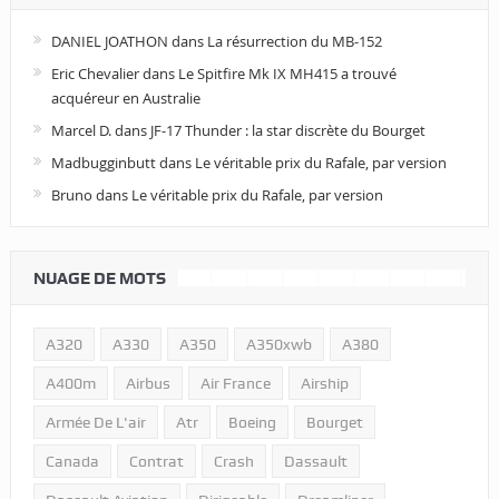
DANIEL JOATHON
dans
La résurrection du MB-152
Eric Chevalier
dans
Le Spitfire Mk IX MH415 a trouvé
acquéreur en Australie
Marcel D.
dans
JF-17 Thunder : la star discrète du Bourget
Madbugginbutt
dans
Le véritable prix du Rafale, par version
Bruno
dans
Le véritable prix du Rafale, par version
NUAGE DE MOTS
A320
A330
A350
A350xwb
A380
A400m
Airbus
Air France
Airship
Armée De L'air
Atr
Boeing
Bourget
Canada
Contrat
Crash
Dassault