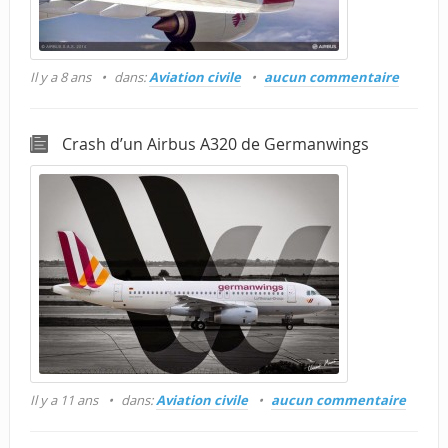
Il y a 8 ans
dans:
Aviation civile
aucun commentaire
Crash d’un Airbus A320 de Germanwings
Il y a 11 ans
dans:
Aviation civile
aucun commentaire