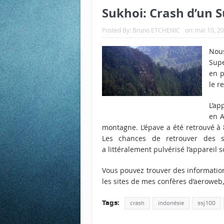
Sukhoi: Crash d’un S
Posted By:
Bruno ETCHENIC
on:
mai 10, 2
Nous
Supe
en p
le r
L’ap
en A
montagne. L’épave a été retrouvé à 
Les chances de retrouver des s
a littéralement pulvérisé l’appareil s
Vous pouvez trouver des informatio
les sites de mes confères
d’aeroweb
Tags:
crash
indonésie
ssj100