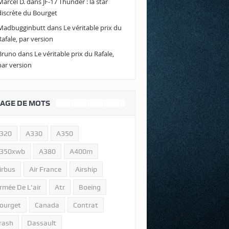
Marcel D.
dans
JF-17 Thunder : la star
discrète du Bourget
Madbugginbutt
dans
Le véritable prix du
Rafale, par version
Bruno
dans
Le véritable prix du Rafale,
par version
AGE DE MOTS
320
A330
A350
350xwb
A380
A400m
irbus
Air France
Airship
rmée De L'air
Atr
Boeing
ourget
Canada
Contrat
rash
Dassault