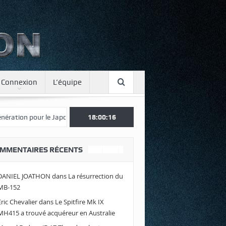
Connexion
L’équipe
 pour le Japon
Une journée spotter à Luxeuil
18:00:16
Envolez-vous avec 
MMENTAIRES RÉCENTS
DANIEL JOATHON
dans
La résurrection du
MB-152
Eric Chevalier
dans
Le Spitfire Mk IX
MH415 a trouvé acquéreur en Australie