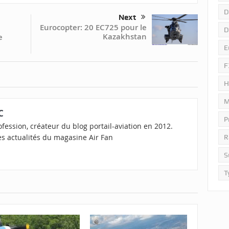
D
Next
Eurocopter: 20 EC725 pour le
D
Kazakhstan
e
E
F
H
M
C
P
fession, créateur du blog portail-aviation en 2012.
s actualités du magasine Air Fan
R
S
T