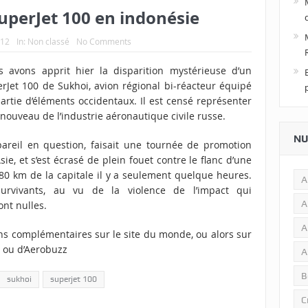
uperJet 100 en indonésie
012
In:
Non classé
No Comments
 avons apprit hier la disparition mystérieuse d’un
rJet 100 de Sukhoi, avion régional bi-réacteur équipé
artie d’éléments occidentaux. Il est censé représenter
enouveau de l’industrie aéronautique civile russe.
NU
pareil en question, faisait une tournée de promotion
sie, et s’est écrasé de plein fouet contre le flanc d’une
80 km de la capitale il y a seulement quelque heures.
A
urvivants, au vu de la violence de l’impact qui
A
ont nulles.
A
ns complémentaires sur le site
du monde
, ou alors sur
, ou
d’Aerobuzz
A
B
sukhoi
superjet 100
C