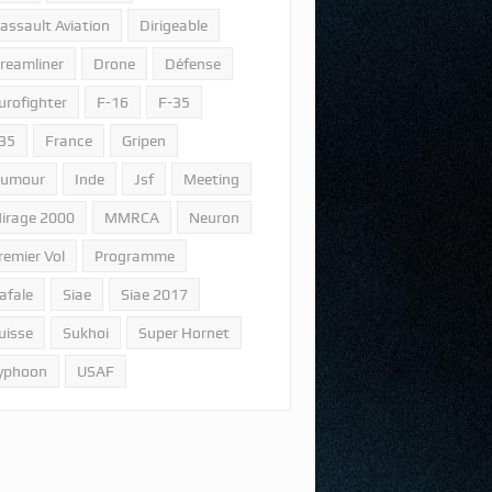
assault Aviation
Dirigeable
reamliner
Drone
Défense
urofighter
F-16
F-35
35
France
Gripen
umour
Inde
Jsf
Meeting
irage 2000
MMRCA
Neuron
remier Vol
Programme
afale
Siae
Siae 2017
uisse
Sukhoi
Super Hornet
yphoon
USAF