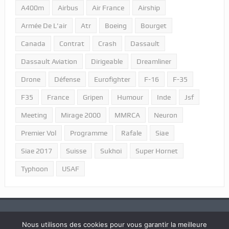
A400m
Airbus
Air France
Airship
Armée De L'air
Atr
Boeing
Bourget
Canada
Contrat
Crash
Dassault
Dassault Aviation
Dirigeable
Dreamliner
Drone
Défense
Eurofighter
F-16
F-35
F35
France
Gripen
Humour
Inde
Jsf
Meeting
Mirage 2000
MMRCA
Neuron
Premier Vol
Programme
Rafale
Siae
Siae 2017
Suisse
Sukhoi
Super Hornet
Typhoon
USAF
Nous utilisons des cookies pour vous garantir la meilleure