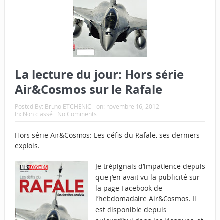
La lecture du jour: Hors série
Air&Cosmos sur le Rafale
Posted By:
Bruno ETCHENIC
on:
novembre 16, 2012
In:
Non classé
No Comments
Hors série Air&Cosmos: Les défis du Rafale, ses derniers
explois.
Je trépignais d’impatience depuis
que j’en avait vu la publicité sur
la page Facebook de
l’hebdomadaire Air&Cosmos. Il
est disponible depuis