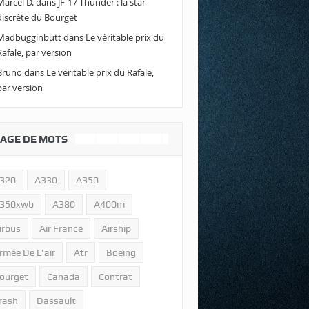
Marcel D.
dans
JF-17 Thunder : la star
discrète du Bourget
Madbugginbutt
dans
Le véritable prix du
Rafale, par version
Bruno
dans
Le véritable prix du Rafale,
par version
AGE DE MOTS
320
A330
A350
350xwb
A380
A400m
irbus
Air France
Airship
rmée De L'air
Atr
Boeing
ourget
Canada
Contrat
rash
Dassault