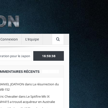
Connexion
L’équipe
 Japon
Une journée spotter à Luxeuil
16:59:40
Envolez-vous avec Air Lege
MMENTAIRES RÉCENTS
DANIEL JOATHON
dans
La résurrection du
MB-152
Eric Chevalier
dans
Le Spitfire Mk IX
MH415 a trouvé acquéreur en Australie