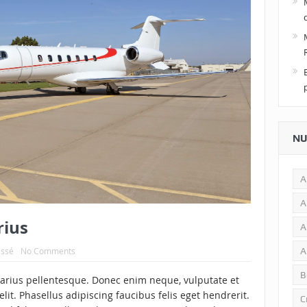
NU
A
A
rius
A
A
assé
No Comments
B
e varius pellentesque. Donec enim neque, vulputate et
lit. Phasellus adipiscing faucibus felis eget hendrerit.
C