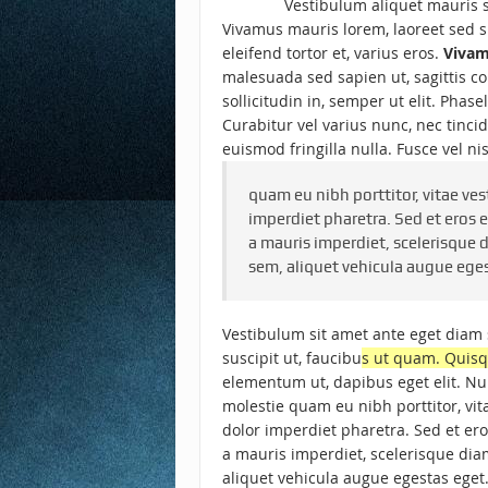
Vestibulum aliquet mauris 
Vivamus mauris lorem, laoreet sed sus
eleifend tortor et, varius eros.
Vivamu
malesuada sed sapien ut, sagittis
sollicitudin in, semper ut elit. Phase
Curabitur vel varius nunc, nec tinci
euismod fringilla nulla. Fusce vel ni
quam eu nibh porttitor, vitae ves
imperdiet pharetra. Sed et eros 
a mauris imperdiet, scelerisque 
sem, aliquet vehicula augue egest
Vestibulum sit amet ante eget diam
suscipit ut, faucibu
s ut quam. Quisq
elementum ut, dapibus eget elit. Nu
molestie quam eu nibh porttitor, vit
dolor imperdiet pharetra. Sed et er
a mauris imperdiet, scelerisque dia
aliquet vehicula augue egestas eget