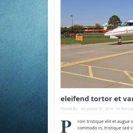
eleifend tortor et va
Posted By:
on:
janvier 31, 2014
In:
Non cl
P
roin tristique elit et augu
commodo in, tristique sed ve