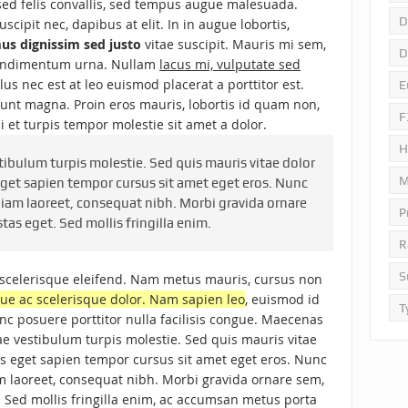
sed felis convallis, sed tempus augue malesuada.
D
cipit nec, dapibus at elit. In in augue lobortis,
s dignissim sed justo
vitae suscipit. Mauris mi sem,
D
 condimentum urna. Nullam
lacus mi, vulputate sed
llus nec est at leo euismod placerat a porttitor est.
E
dunt magna. Proin eros mauris, lobortis id quam non,
F
si et turpis tempor molestie sit amet a dolor.
H
tibulum turpis molestie. Sed quis mauris vitae dolor
M
eget sapien tempor cursus sit amet eget eros. Nunc
diam laoreet, consequat nibh. Morbi gravida ornare
P
as eget. Sed mollis fringilla enim.
R
S
 scelerisque eleifend. Nam metus mauris, cursus non
ue ac scelerisque dolor. Nam sapien leo
, euismod id
T
nc posuere porttitor nulla facilisis congue. Maecenas
ae vestibulum turpis molestie. Sed quis mauris vitae
os eget sapien tempor cursus sit amet eget eros. Nunc
m laoreet, consequat nibh. Morbi gravida ornare sem,
. Sed mollis fringilla enim, ac accumsan metus porta