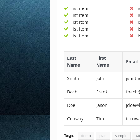
list item
l
list item
l
list item
l
list item
l
list item
l
Last
First
Email
Name
Name
Smith
John
jsmit
Bach
Frank
fbach
Doe
Jason
jdoe@
Conway
Tim
tconwa
Tags:
demo
plan
sample
ta