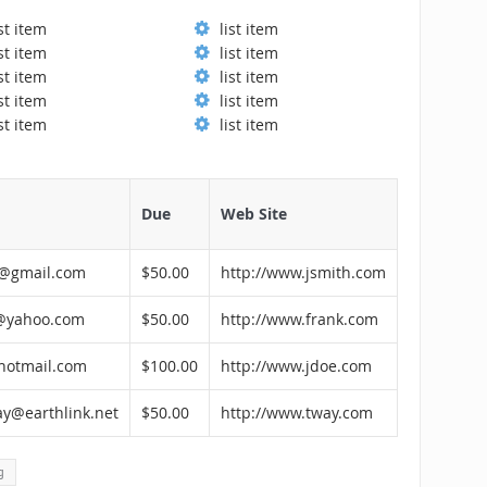
ist item
list item
ist item
list item
ist item
list item
ist item
list item
ist item
list item
Due
Web Site
h@gmail.com
$50.00
http://www.jsmith.com
@yahoo.com
$50.00
http://www.frank.com
hotmail.com
$100.00
http://www.jdoe.com
y@earthlink.net
$50.00
http://www.tway.com
g