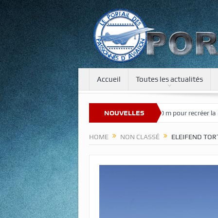
Accueil
Toutes les actualités
 notre nouveau site
Une tour de 400 m pour recréer la gravité sur la
NOUVELLES
HOME
NON CLASSÉ
ELEIFEND TOR