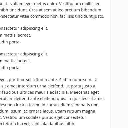
m velit. Nullam eget metus enim. Vestibulum mollis leo
nt nibh tincidunt. Cras at sem at leo pretium bibendum
onsectetur vitae commodo non, facilisis tincidunt justo.
nsectetur adipiscing elit.
m mattis laoreet.
udin porta.
nsectetur adipiscing elit.
m mattis laoreet.
udin porta.
get, porttitor sollicitudin ante. Sed in nunc sem. Ut
, sit amet interdum urna eleifend. Ut porta justo a
faucibus ultrices mauris ac lacinia. Maecenas eget
t, in eleifend ante eleifend quis. In quis leo sit amet
esuada luctus tortor, id cursus diam venenatis non.
erdum ipsum, ac ornare lacus. Etiam rutrum magna
at. Vestibulum sodales purus eget consectetur
ectetur a leo vel, vehicula dapibus nibh.