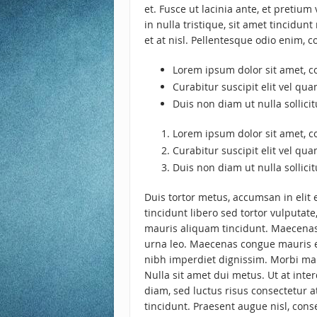
et. Fusce ut lacinia ante, et pretiu
in nulla tristique, sit amet tincidu
et at nisl. Pellentesque odio enim, c
Lorem ipsum dolor sit amet, co
Curabitur suscipit elit vel qua
Duis non diam ut nulla sollicit
Lorem ipsum dolor sit amet, co
Curabitur suscipit elit vel qua
Duis non diam ut nulla sollicit
Duis tortor metus, accumsan in elit e
tincidunt libero sed tortor vulputate
mauris aliquam tincidunt. Maecenas 
urna leo. Maecenas congue mauris era
nibh imperdiet dignissim. Morbi mal
Nulla sit amet dui metus. Ut at int
diam, sed luctus risus consectetur 
tincidunt. Praesent augue nisl, cons