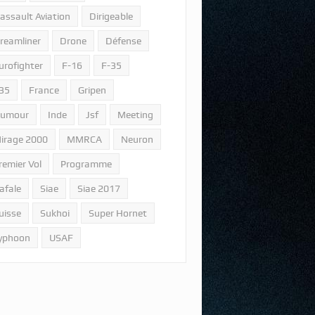
assault Aviation
Dirigeable
reamliner
Drone
Défense
urofighter
F-16
F-35
35
France
Gripen
umour
Inde
Jsf
Meeting
irage 2000
MMRCA
Neuron
remier Vol
Programme
afale
Siae
Siae 2017
uisse
Sukhoi
Super Hornet
yphoon
USAF