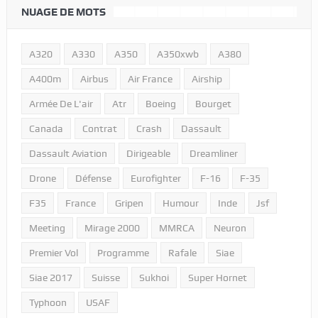
NUAGE DE MOTS
A320
A330
A350
A350xwb
A380
A400m
Airbus
Air France
Airship
Armée De L'air
Atr
Boeing
Bourget
Canada
Contrat
Crash
Dassault
Dassault Aviation
Dirigeable
Dreamliner
Drone
Défense
Eurofighter
F-16
F-35
F35
France
Gripen
Humour
Inde
Jsf
Meeting
Mirage 2000
MMRCA
Neuron
Premier Vol
Programme
Rafale
Siae
Siae 2017
Suisse
Sukhoi
Super Hornet
Typhoon
USAF