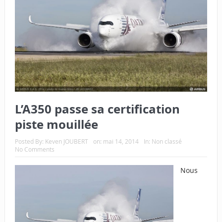
L’A350 passe sa certification
piste mouillée
Posted By:
Keven JOUBERT
on:
mai 14, 2014
In:
Non classé
No Comments
Nous