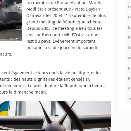
Un membre de Portail Aviation, Marek
D
Madl était présent aux « Nato Days in
Ostrava » les 20 et 21 septembre, le plus
D
grand meeting de République tchèque.
E
Depuis 2003, ce meeting a lieu tous les
ans sur l’aéroport civil d’Ostrava, dans
F
l’est du pays. Événement important,
puisque la seule journée du samedi
H
iteurs.
M
P
sont également acteurs dans la vie politique, et les
R
ants : des hauts dignitaires étaient censés s’y
e ukrainienne… Le président de la Republique tchèque,
S
cours le dimanche matin.
T