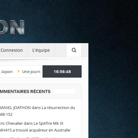
Connexion
L’équipe
spotter à Luxeuil
Envolez-vous avec Air Legend 2021 !
16:56:50
Fuites sur
MMENTAIRES RÉCENTS
DANIEL JOATHON
dans
La résurrection du
MB-152
Eric Chevalier
dans
Le Spitfire Mk IX
MH415 a trouvé acquéreur en Australie