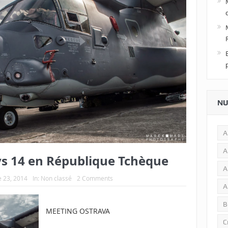
NU
A
A
s 14 en République Tchèque
A
 23, 2014
In:
Non classé
2 Comments
A
B
MEETING OSTRAVA
C