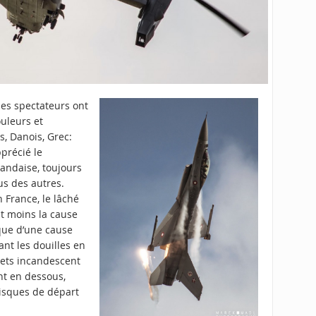
es spectateurs ont
ouleurs et
s, Danois, Grec:
précié le
andaise, toujours
us des autres.
 France, le lâché
st moins la cause
que d’une cause
ant les douilles en
jets incandescent
nt en dessous,
risques de départ