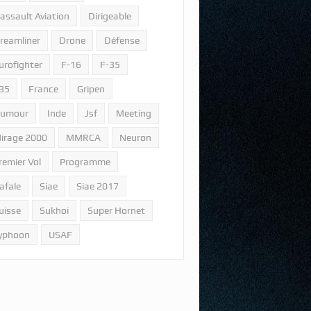
assault Aviation
Dirigeable
reamliner
Drone
Défense
urofighter
F-16
F-35
35
France
Gripen
umour
Inde
Jsf
Meeting
irage 2000
MMRCA
Neuron
remier Vol
Programme
afale
Siae
Siae 2017
uisse
Sukhoi
Super Hornet
yphoon
USAF