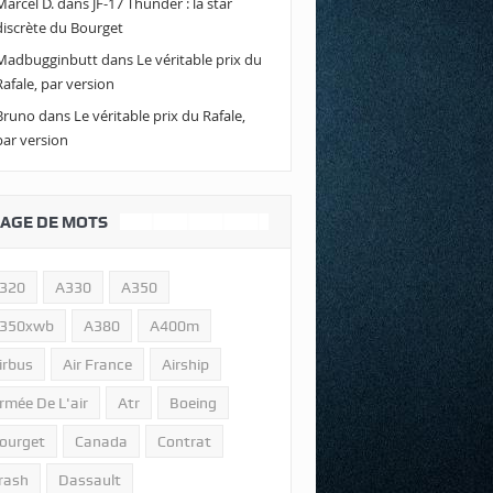
Marcel D.
dans
JF-17 Thunder : la star
discrète du Bourget
Madbugginbutt
dans
Le véritable prix du
Rafale, par version
Bruno
dans
Le véritable prix du Rafale,
par version
AGE DE MOTS
320
A330
A350
350xwb
A380
A400m
irbus
Air France
Airship
rmée De L'air
Atr
Boeing
ourget
Canada
Contrat
rash
Dassault