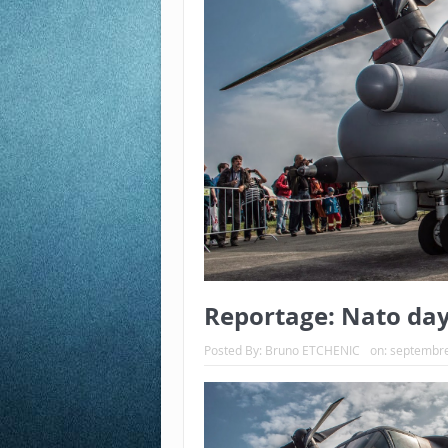
Reportage: Nato day
Posted By:
Bruno ETCHENIC
on:
septembre