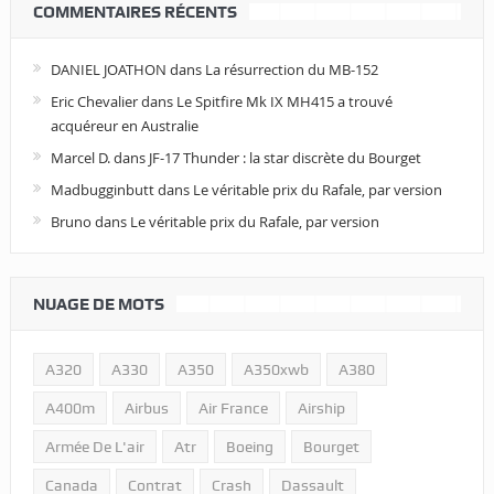
COMMENTAIRES RÉCENTS
DANIEL JOATHON
dans
La résurrection du MB-152
Eric Chevalier
dans
Le Spitfire Mk IX MH415 a trouvé
acquéreur en Australie
Marcel D.
dans
JF-17 Thunder : la star discrète du Bourget
Madbugginbutt
dans
Le véritable prix du Rafale, par version
Bruno
dans
Le véritable prix du Rafale, par version
NUAGE DE MOTS
A320
A330
A350
A350xwb
A380
A400m
Airbus
Air France
Airship
Armée De L'air
Atr
Boeing
Bourget
Canada
Contrat
Crash
Dassault