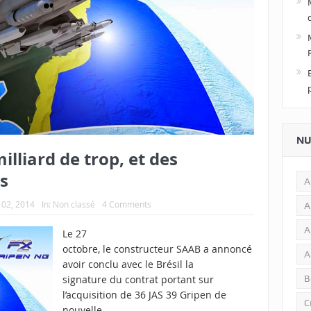
NU
milliard de trop, et des
s
A
02, 2014
In:
Non classé
4 Comments
A
A
Le 27
octobre, le constructeur SAAB a annoncé
A
avoir conclu avec le Brésil la
signature du contrat portant sur
B
l’acquisition de 36 JAS 39 Gripen de
C
nouvelle