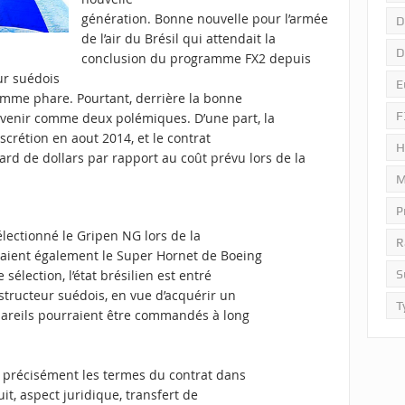
génération. Bonne nouvelle pour l’armée
D
de l’air du Brésil qui attendait la
D
conclusion du programme FX2 depuis
ur suédois
E
amme phare. Pourtant, derrière la bonne
F
evenir comme deux polémiques. D’une part, la
iscrétion en aout 2014, et le contrat
H
iard de dollars par rapport au coût prévu lors de la
M
P
électionné le Gripen NG lors de la
R
raient également le Super Hornet de Boeing
 sélection, l’état brésilien est entré
S
structeur suédois, en vue d’acquérir un
T
pareils pourraient être commandés à long
r précisément les termes du contrat dans
it, aspect juridique, transfert de