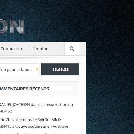
Connexion
L’équipe
Une journée spotter à Luxeuil
15:43:34
Envolez-vous avec Air Legend 2021 !
MMENTAIRES RÉCENTS
DANIEL JOATHON
dans
La résurrection du
MB-152
Eric Chevalier
dans
Le Spitfire Mk IX
MH415 a trouvé acquéreur en Australie