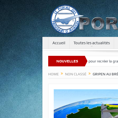
Accueil
Toutes les actualités
ouveau site
Une tour de 400 m pour recréer la gravité sur la Lune et 
NOUVELLES
HOME
NON CLASSÉ
GRIPEN AU BRÉ