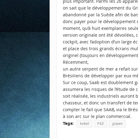
plus important. Parmi les 26 appare
on sait que le développement du Gri
abandonné par la Suède afin de bai
donc payer pour le développement d’
moment, qu’à huit exemplaires seule
version originale ont été dévoilées
cockpit, avec l’adoption d’un large écr
et place des trois grands écrans mul
originel (toujours en développement 
Récemment,
un autre serpent de mer a refait surf
Brésiliens de développer par eux mê
Sur ce coup, Saab est doublement ga
assumera les risques de l’étude de c
soit réalisée, les industriels auront
chasseur, et donc un transfert de t
compter le fait que SAAB, via le Brés
à son arc sur le plan commercial.
Tags:
brésil
FX2
gripen