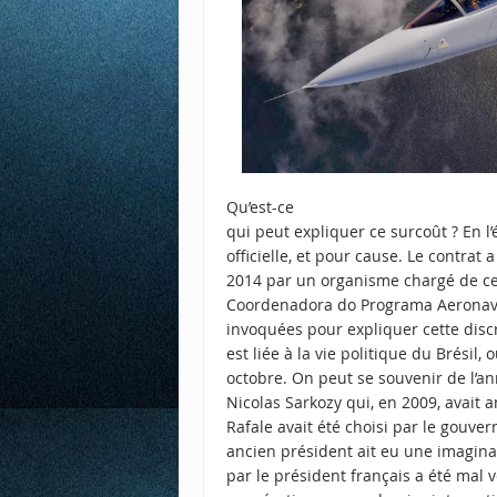
Qu’est-ce
qui peut expliquer ce surcoût ? En l’
officielle, et pour cause. Le contrat 
2014 par un organisme chargé de ce
Coordenadora do Programa Aeronave
invoquées pour expliquer cette discr
est liée à la vie politique du Brésil,
octobre. On peut se souvenir de l’
Nicolas Sarkozy qui, en 2009, avait 
Rafale avait été choisi par le gouv
ancien président ait eu une imaginat
par le président français a été mal 