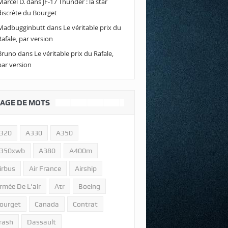
Marcel D.
dans
JF-17 Thunder : la star
discrète du Bourget
Madbugginbutt
dans
Le véritable prix du
Rafale, par version
Bruno
dans
Le véritable prix du Rafale,
par version
AGE DE MOTS
320
A330
A350
350xwb
A380
A400m
irbus
Air France
Airship
rmée De L'air
Atr
Boeing
ourget
Canada
Contrat
rash
Dassault