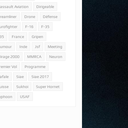
assault Aviation
Dirigeable
reamliner
Drone
Défense
urofighter
F-16
F-35
35
France
Gripen
umour
Inde
Jsf
Meeting
irage 2000
MMRCA
Neuron
remier Vol
Programme
afale
Siae
Siae 2017
uisse
Sukhoi
Super Hornet
yphoon
USAF