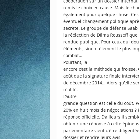
coopération sur un dossier internati
remis le choix en cause. Mais le ch
également pour quelque chose. C’est
éventuel changement politique après 
secrète. Le groupe de défense Saab n
la réélection de Dilma Rousseff que 
rendue publique. Pour ceux qui dout
éléments, sinon l’élément le plus i
combat…
Pourtant, la
encore c’est la méthode qui froisse.
août que la signature finale intervi
de décembre 2014… Alors qu’elle ser
réalité.
L’autre
grande question est celle du coût. P
20% en huit mois de négociations ? 
réponse officielle. D’ailleurs il se
obtenir une réponse à cette épineu
parlementaire vient d’être diligentée
dossier et rendre leurs avis.