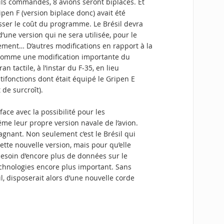
ils commandés, 8 avions seront biplaces. Et
pen F (version biplace donc) avait été
sser le coût du programme. Le Brésil devra
une version qui ne sera utilisée, pour le
ment… D’autres modifications en rapport à la
, comme une modification importante du
an tactile, à l’instar du F-35, en lieu
tifonctions dont était équipé le Gripen E
de surcroît).
ace avec la possibilité pour les
me leur propre version navale de l’avion.
gnant. Non seulement c’est le Brésil qui
ette nouvelle version, mais pour qu’elle
 besoin d’encore plus de données sur le
echnologies encore plus important. Sans
il, disposerait alors d’une nouvelle corde