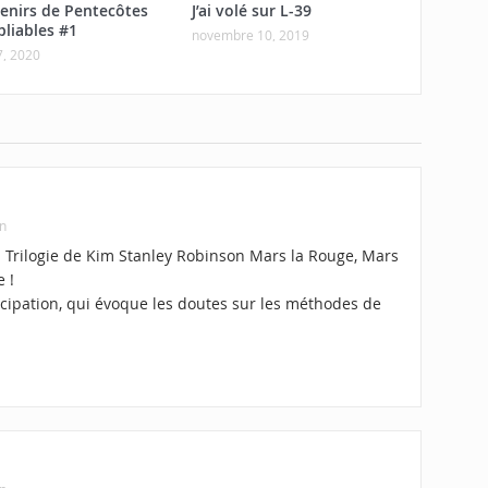
enirs de Pentecôtes
J’ai volé sur L-39
bliables #1
novembre 10, 2019
7, 2020
in
la Trilogie de Kim Stanley Robinson Mars la Rouge, Mars
e !
icipation, qui évoque les doutes sur les méthodes de