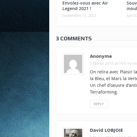
Envolez-vous avec Air
Souv
Legend 2021 !
inou
septembre 15, 2021
juin 0
3 COMMENTS
Anonyme
5 février 2015 at 16 h 14 m
On relira avec Plaisir 
la Bleu, et Mars la Vert
Un chef d'oeuvre d'ant
Terraforming.
REPLY
David LOBJOIE