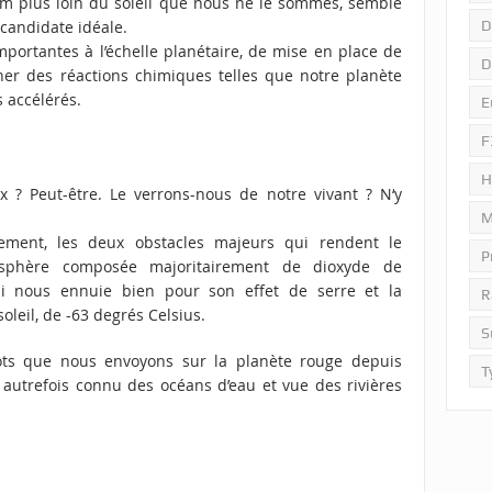
m plus loin du soleil que nous ne le sommes, semble
D
candidate idéale.
mportantes à l’échelle planétaire, de mise en place de
D
er des réactions chimiques telles que notre planète
s accélérés.
E
F
H
? Peut-être. Le verrons-nous de notre vivant ? N‘y
M
gnement, les deux obstacles majeurs qui rendent le
P
osphère composée majoritairement de dioxyde de
i nous ennuie bien pour son effet de serre et la
R
leil, de -63 degrés Celsius.
S
bots que nous envoyons sur la planète rouge depuis
T
 autrefois connu des océans d’eau et vue des rivières