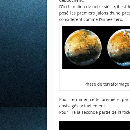
débouchent.
D’ici le milieu de notre siècle, il e
posé les premiers jalons d’une pré
considèrent comme l’année zéro.
Phase de terraformage 
Pour terminer cette première part
envisagés actuellement.
Pour lire la seconde partie de l’artic