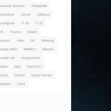
assault Aviation
Dirigeable
reamliner
Drone
Défense
urofighter
F-16
F-35
35
France
Gripen
umour
Inde
Jsf
Meeting
irage 2000
MMRCA
Neuron
remier Vol
Programme
afale
Siae
Siae 2017
uisse
Sukhoi
Super Hornet
yphoon
USAF