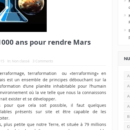
1000 ans pour rendre Mars
NU
015
In:
Non classé
3 Comments
terraformage, terraformation ou «terraforming» en
A
ais est un ensemble de principes débouchant sur la
sformation d’une planète inhabitable pour l’humain
A
nvironnement où la vie telle que nous la connaissons
A
rait exister et se développer.
s pour que cela soit possible, il faut quelques
A
alables présents sur site et être capable de les
B
oiter.
, plus petite que notre Terre, et située à 79 millions
C