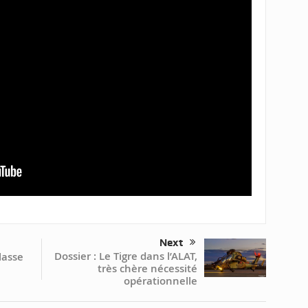
Next
Dossier : Le Tigre dans l’ALAT,
lasse
très chère nécessité
opérationnelle