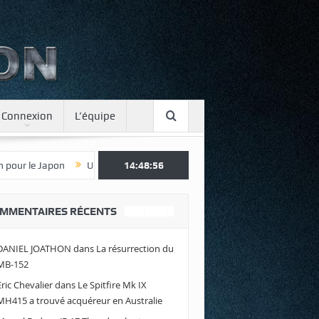
Connexion
L’équipe
Une journée spotter à Luxeuil
14:48:57
Envolez-vous avec Air Legend 2021 !
MMENTAIRES RÉCENTS
DANIEL JOATHON
dans
La résurrection du
MB-152
Eric Chevalier
dans
Le Spitfire Mk IX
MH415 a trouvé acquéreur en Australie