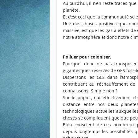
Aujourd’hui, il n’en reste traces qu
planète.
Et c’est ceci que la communauté scie
Une des choses positives que nous 
massive, est que les gaz à effets de
notre atmosphère et donc notre clim
Polluer pour coloniser.
Pourquoi donc ne pas transposer 
gigantesques réserves de GES fossil
Dispersons les GES dans l’atmosp
contribuent au réchauffement de 
connaissons. Simple non ?
Sur le papier, oui effectivement c
distance entre nos deux planète
technologiques actuelles auxquelles
choses se compliquent quelque pe
Bien conscient de ces nombreux p
depuis longtemps
les possibilités q