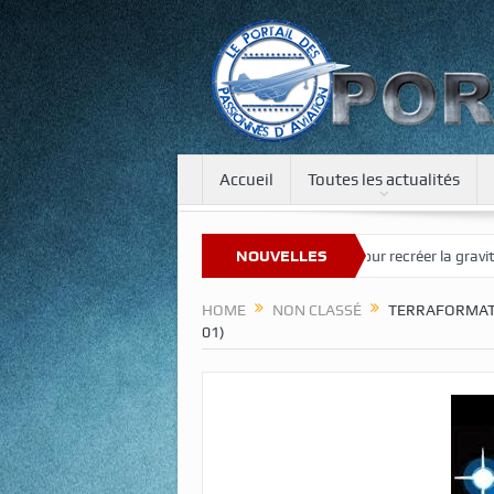
Accueil
Toutes les actualités
uveau site
Une tour de 400 m pour recréer la gravité sur la Lune et 
NOUVELLES
HOME
NON CLASSÉ
TERRAFORMATI
01)