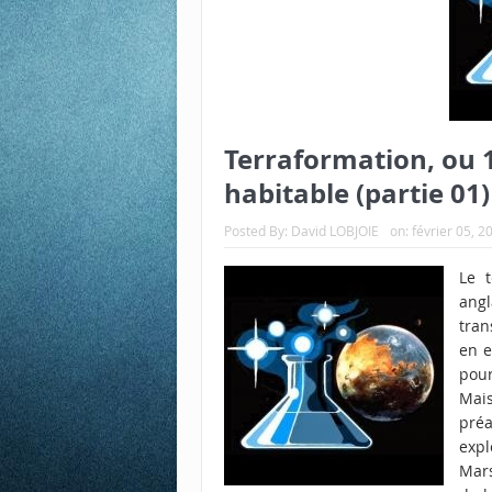
Terraformation, ou 
habitable (partie 01)
Posted By:
David LOBJOIE
on:
février 05, 2
Le 
angl
tran
en e
pour
Mai
pré
expl
Mars