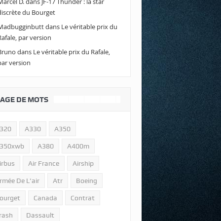
Marcel D.
dans
JF-17 Thunder : la star
discrète du Bourget
Madbugginbutt
dans
Le véritable prix du
Rafale, par version
Bruno
dans
Le véritable prix du Rafale,
par version
AGE DE MOTS
320
A330
A350
350xwb
A380
A400m
irbus
Air France
Airship
rmée De L'air
Atr
Boeing
ourget
Canada
Contrat
rash
Dassault