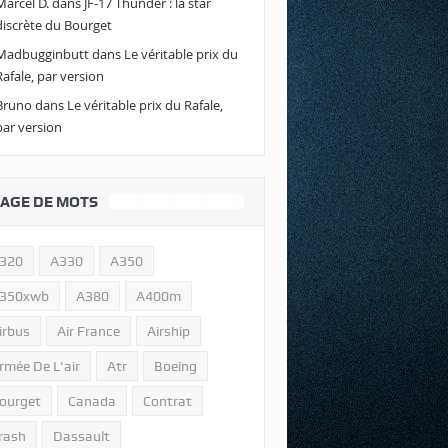
Marcel D.
dans
JF-17 Thunder : la star
discrète du Bourget
Madbugginbutt
dans
Le véritable prix du
Rafale, par version
Bruno
dans
Le véritable prix du Rafale,
par version
AGE DE MOTS
320
A330
A350
350xwb
A380
A400m
irbus
Air France
Airship
rmée De L'air
Atr
Boeing
ourget
Canada
Contrat
rash
Dassault