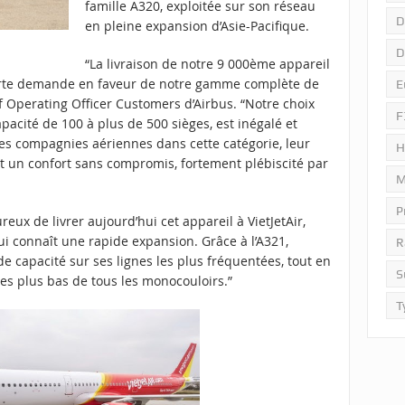
famille A320, exploitée sur son réseau
D
en pleine expansion d’Asie-Pacifique.
D
“La livraison de notre 9 000ème appareil
forte demande en faveur de notre gamme complète de
E
f Operating Officer Customers d’Airbus. “Notre choix
F
capacité de 100 à plus de 500 sièges, est inégalé et
es compagnies aériennes dans cette catégorie, leur
H
t un confort sans compromis, fortement plébiscité par
M
P
x de livrer aujourd’hui cet appareil à VietJetAir,
ui connaît une rapide expansion. Grâce à l’A321,
R
de capacité sur ses lignes les plus fréquentées, tout en
S
les plus bas de tous les monocouloirs.”
T