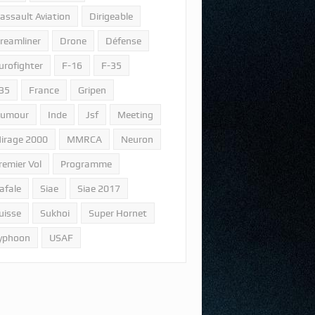
assault Aviation
Dirigeable
reamliner
Drone
Défense
urofighter
F-16
F-35
35
France
Gripen
umour
Inde
Jsf
Meeting
irage 2000
MMRCA
Neuron
remier Vol
Programme
afale
Siae
Siae 2017
uisse
Sukhoi
Super Hornet
yphoon
USAF