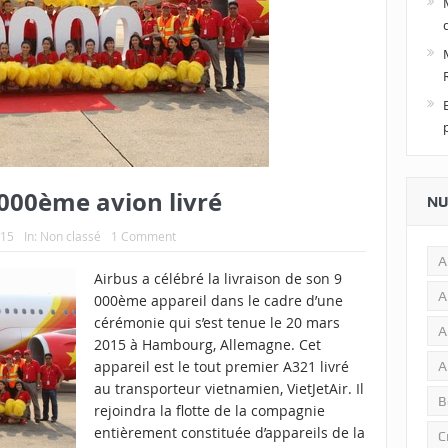
9000ème avion livré
NU
015
In:
Non classé
1 Comment
A
Airbus a célébré la livraison de son 9
A
000ème appareil dans le cadre d’une
cérémonie qui s’est tenue le 20 mars
A
2015 à Hambourg, Allemagne. Cet
appareil est le tout premier A321 livré
A
au transporteur vietnamien, VietJetAir. Il
B
rejoindra la flotte de la compagnie
entièrement constituée d’appareils de la
C