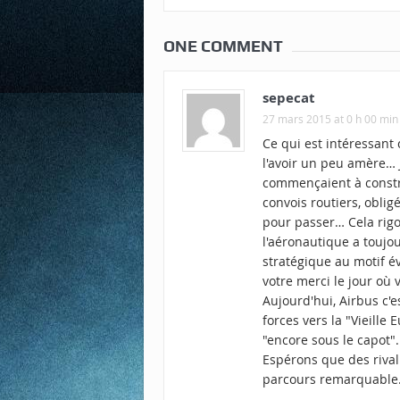
ONE COMMENT
sepecat
27 mars 2015 at 0 h 00 min
Ce qui est intéressant 
l'avoir un peu amère… 
commençaient à constru
convois routiers, obli
pour passer… Cela rigola
l'aéronautique a touj
stratégique au motif év
votre merci le jour où
Aujourd'hui, Airbus c'
forces vers la "Vieille
"encore sous le capot".
Espérons que des rival
parcours remarquable