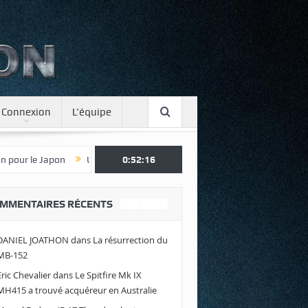
Connexion
L’équipe
Une journée spotter à Luxeuil
0:52:18
Envolez-vous avec Air Legend 2021 
MMENTAIRES RÉCENTS
DANIEL JOATHON
dans
La résurrection du
MB-152
Eric Chevalier
dans
Le Spitfire Mk IX
MH415 a trouvé acquéreur en Australie