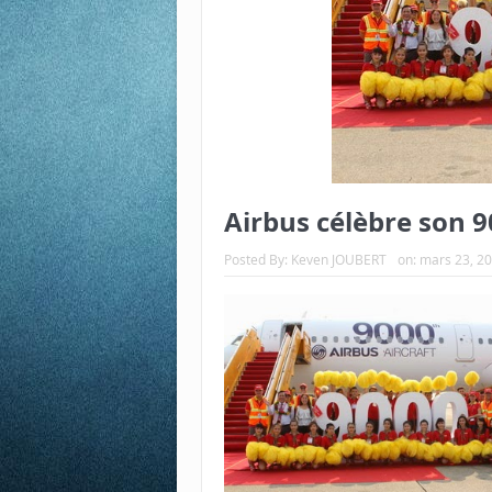
Airbus célèbre son 
Posted By:
Keven JOUBERT
on:
mars 23, 2