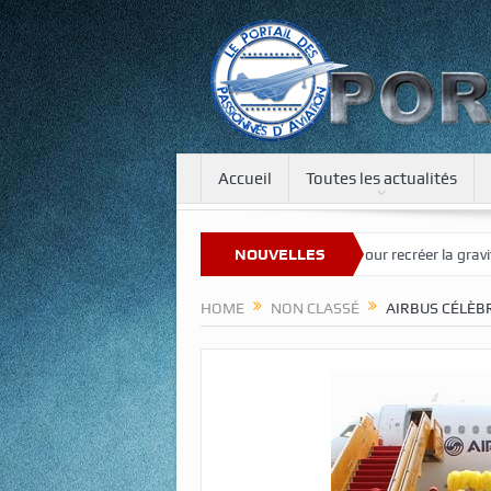
Accueil
Toutes les actualités
ouveau site
Une tour de 400 m pour recréer la gravité sur la Lune et
NOUVELLES
HOME
NON CLASSÉ
AIRBUS CÉLÈB