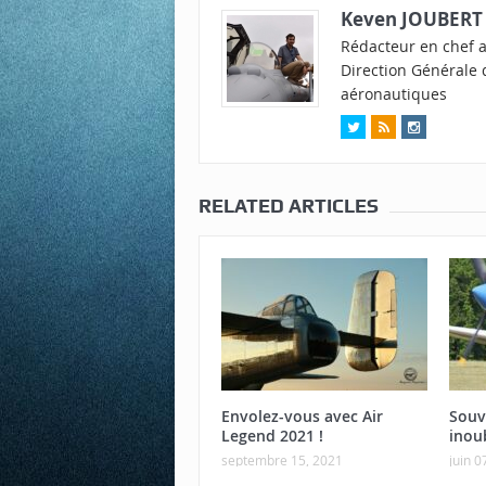
Keven JOUBERT
Rédacteur en chef ad
Direction Générale d
aéronautiques
RELATED ARTICLES
Envolez-vous avec Air
Souv
Legend 2021 !
inou
septembre 15, 2021
juin 0