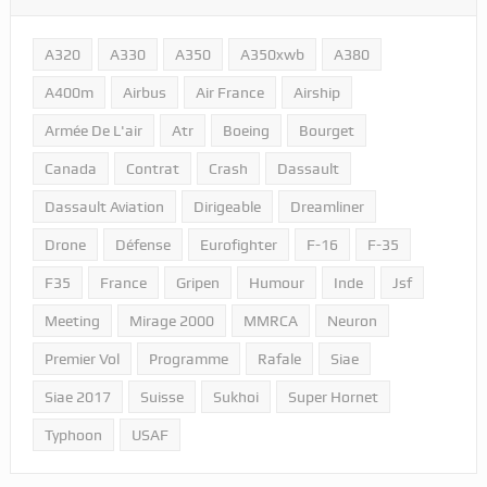
A320
A330
A350
A350xwb
A380
A400m
Airbus
Air France
Airship
Armée De L'air
Atr
Boeing
Bourget
Canada
Contrat
Crash
Dassault
Dassault Aviation
Dirigeable
Dreamliner
Drone
Défense
Eurofighter
F-16
F-35
F35
France
Gripen
Humour
Inde
Jsf
Meeting
Mirage 2000
MMRCA
Neuron
Premier Vol
Programme
Rafale
Siae
Siae 2017
Suisse
Sukhoi
Super Hornet
Typhoon
USAF