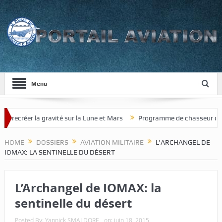
Menu
la gravité sur la Lune et Mars
Programme de chasseur de nouvelle gé
HOME
DOSSIERS
AVIATION MILITAIRE
L’ARCHANGEL DE
IOMAX: LA SENTINELLE DU DÉSERT
L’Archangel de IOMAX: la
sentinelle du désert
Posted By:
Yannick SMALDORE
on:
juin 18, 2015