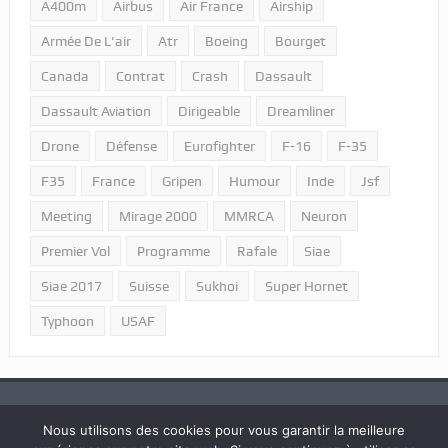
A400m
Airbus
Air France
Airship
Armée De L'air
Atr
Boeing
Bourget
Canada
Contrat
Crash
Dassault
Dassault Aviation
Dirigeable
Dreamliner
Drone
Défense
Eurofighter
F-16
F-35
F35
France
Gripen
Humour
Inde
Jsf
Meeting
Mirage 2000
MMRCA
Neuron
Premier Vol
Programme
Rafale
Siae
Siae 2017
Suisse
Sukhoi
Super Hornet
Typhoon
USAF
Nous utilisons des cookies pour vous garantir la meilleure