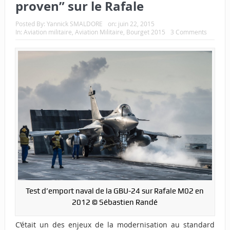
proven” sur le Rafale
Posted By:
Yannick SMALDORE
on:
juin 22, 2015
In:
Aviation militaire
,
Aviation Militaire
,
Bourget 2015
3 Comments
Test d’emport naval de la GBU-24 sur Rafale M02 en
2012 © Sébastien Randé
C’était un des enjeux de la modernisation au standard