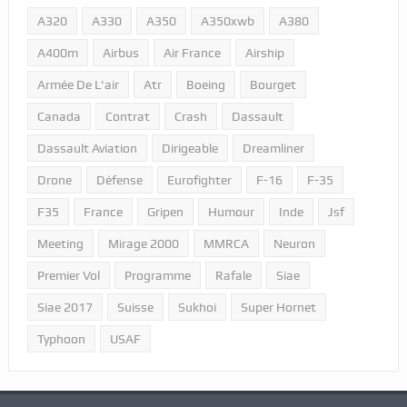
A320
A330
A350
A350xwb
A380
A400m
Airbus
Air France
Airship
Armée De L'air
Atr
Boeing
Bourget
Canada
Contrat
Crash
Dassault
Dassault Aviation
Dirigeable
Dreamliner
Drone
Défense
Eurofighter
F-16
F-35
F35
France
Gripen
Humour
Inde
Jsf
Meeting
Mirage 2000
MMRCA
Neuron
Premier Vol
Programme
Rafale
Siae
Siae 2017
Suisse
Sukhoi
Super Hornet
Typhoon
USAF