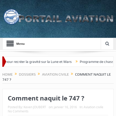
Menu
r recréer la gravité sur la Lune et Mars
Programme de chasseur de n
HOME
DOSSIERS
AVIATION CIVILE
COMMENT NAQUIT LE
747 ?
Comment naquit le 747 ?
Posted By:
Keven JOUBERT
on:
janvier 16, 2016
In:
Aviation civile
No Comments