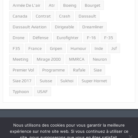
Armée De L'air
Atr
Boeing
Bourget
Canada
Contrat
Crash
Dassault
Dassault Aviation
Dirigeable
Dreamliner
Drone
Défense
Eurofighter
F-16
F-35
F35
France
Gripen
Humour
Inde
Jsf
Meeting
Mirage 2000
MMRCA
Neuron
Premier Vol
Programme
Rafale
Siae
Siae 2017
Suisse
Sukhoi
Super Hornet
Typhoon
USAF
Nous utilisons des cookies pour vous garantir la meilleure
expérience sur notre site web. Si vous continuez à utiliser ce
2018 © Tous droits réservés "Portail Aviation - LPPA".
site, nous supposerons que vous en êtes satisfait.