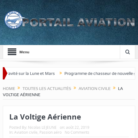
Menu
la Lune et Mars
Programme de chasseur de nouvelle génération pour 
HOME
TOUTES LES ACTUALITÉS
AVIATION CIVILE
LA
VOLTIGE AÉRIENNE
La Voltige Aérienne
Posted By:
Nicolas LEJEUNE
on:
août 22, 2019
In:
Aviation civile
,
Passion aéro
No Comments