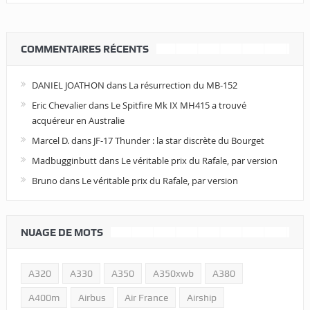
COMMENTAIRES RÉCENTS
DANIEL JOATHON
dans
La résurrection du MB-152
Eric Chevalier
dans
Le Spitfire Mk IX MH415 a trouvé
acquéreur en Australie
Marcel D.
dans
JF-17 Thunder : la star discrète du Bourget
Madbugginbutt
dans
Le véritable prix du Rafale, par version
Bruno
dans
Le véritable prix du Rafale, par version
NUAGE DE MOTS
A320
A330
A350
A350xwb
A380
A400m
Airbus
Air France
Airship