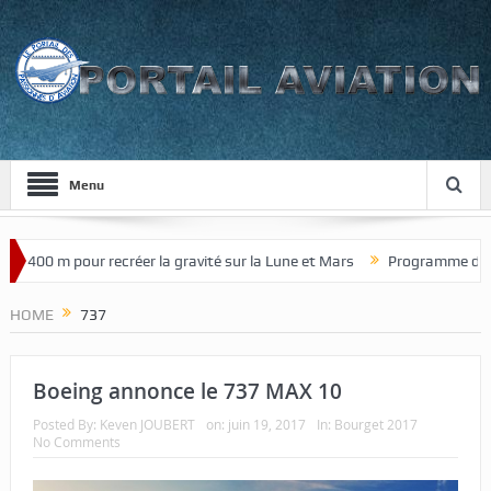
Menu
400 m pour recréer la gravité sur la Lune et Mars
Programme de chass
HOME
737
Boeing annonce le 737 MAX 10
Posted By:
Keven JOUBERT
on:
juin 19, 2017
In:
Bourget 2017
No Comments