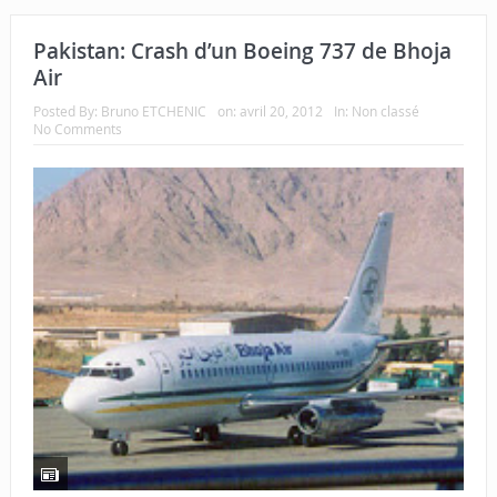
Pakistan: Crash d’un Boeing 737 de Bhoja
Air
Posted By:
Bruno ETCHENIC
on:
avril 20, 2012
In:
Non classé
No Comments