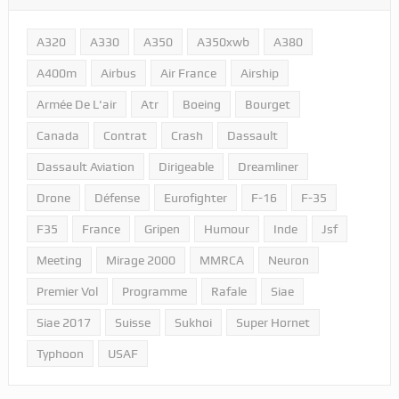
A320
A330
A350
A350xwb
A380
A400m
Airbus
Air France
Airship
Armée De L'air
Atr
Boeing
Bourget
Canada
Contrat
Crash
Dassault
Dassault Aviation
Dirigeable
Dreamliner
Drone
Défense
Eurofighter
F-16
F-35
F35
France
Gripen
Humour
Inde
Jsf
Meeting
Mirage 2000
MMRCA
Neuron
Premier Vol
Programme
Rafale
Siae
Siae 2017
Suisse
Sukhoi
Super Hornet
Typhoon
USAF